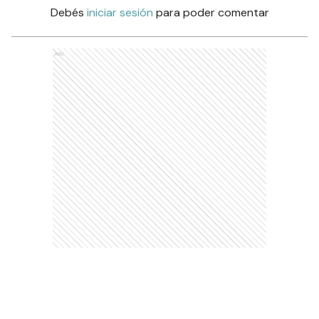
Debés
iniciar sesión
para poder comentar
Ads