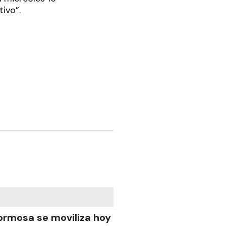
tivo”.
ormosa se moviliza hoy