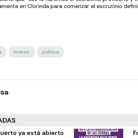
mente en Clorinda para comenzar el escrutinio defini
a
interior
política
osa
ADAS
puerto ya está abierto
F