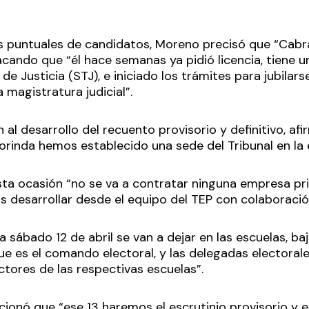
 puntuales de candidatos, Moreno precisó que “Cabra
acando que “él hace semanas ya pidió licencia, tiene u
de Justicia (STJ), e iniciado los trámites para jubilars
a magistratura judicial”.
n al desarrollo del recuento provisorio y definitivo, 
orinda hemos establecido una sede del Tribunal en la 
sta ocasión “no se va a contratar ninguna empresa pr
os desarrollar desde el equipo del TEP con colaboració
a sábado 12 de abril se van a dejar en las escuelas, baj
que es el comando electoral, y las delegadas electorale
ctores de las respectivas escuelas”.
cionó que “ese 13 haremos el escrutinio provisorio y e