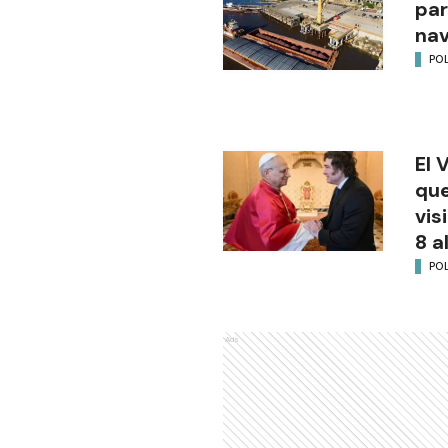
par
na
POL
El 
que
vis
8 a
POL
Ads