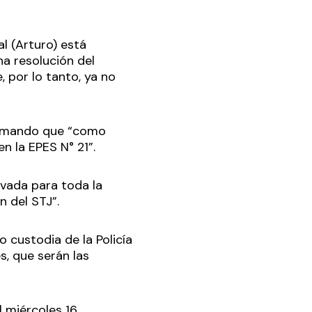
l (Arturo) está
na resolución del
e, por lo tanto, ya no
afirmando que “como
en la EPES N° 21”.
ivada para toda la
n del STJ”.
o custodia de la Policía
s, que serán las
l miércoles 16