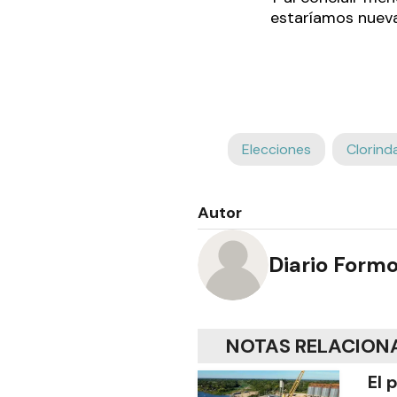
estaríamos nueva
Elecciones
Clorind
Autor
Diario Form
NOTAS RELACION
El 