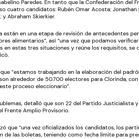
Isabelino Paredes. En tanto que la Confederación del 
uso cuatro candidatos: Rubén Omar Acosta; Jonathan M
y Abraham Skierkier.
 están en una etapa de revisión de antecedentes penal
ores alimentarios”, así “una vez que podamos verifica
 en estas tres situaciones y reúne los requisitos, se of
icó.
 que “estamos trabajando en la elaboración del padrón 
son alrededor de 50.700 electores para Clorinda, co
 este proceso eleccionario”.
ublemas, detalló que son 22 del Partido Justicialista y 
l Frente Amplio Provisorio.
zó que “una vez oficializados los candidatos, los pa
n de las boletas, teniendo como fecha límite para pre