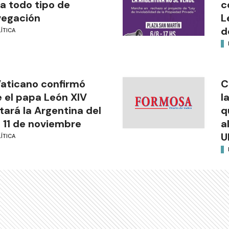
a todo tipo de
c
vegación
L
d
ÍTICA
Vaticano confirmó
C
 el papa León XIV
l
itará la Argentina del
q
l 11 de noviembre
a
U
ÍTICA