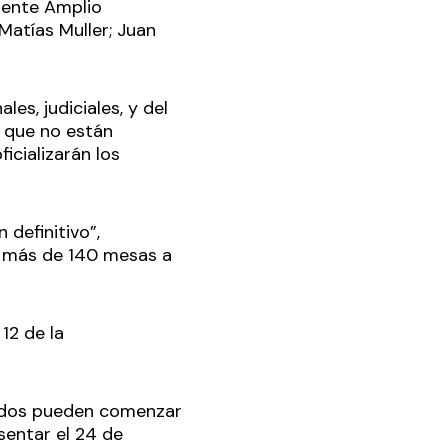
Frente Amplio
atías Muller; Juan
es, judiciales, y del
r que no están
icializarán los
definitivo”,
n más de 140 mesas a
12 de la
rtidos pueden comenzar
sentar el 24 de