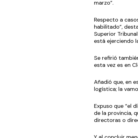
marzo”.
Respecto a casos
habilitado”, dest
Superior Tribunal 
está ejerciendo l
Se refirió tambié
esta vez es en Cl
Añadió que, en e
logística; la vam
Expuso que “el dí
de la provincia, 
directoras o dire
Y al concluir men