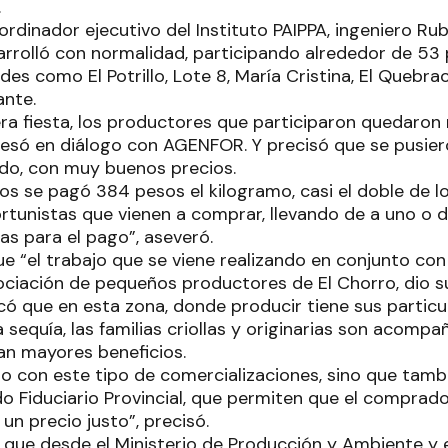
.
ordinador ejecutivo del Instituto PAIPPA, ingeniero Ru
arrolló con normalidad, participando alrededor de 53
des como El Potrillo, Lote 8, María Cristina, El Quebra
ante.
ra fiesta, los productores que participaron quedaro
presó en diálogo con AGENFOR. Y precisó que se pusier
do, con muy buenos precios.
ros se pagó 384 pesos el kilogramo, casi el doble de l
rtunistas que vienen a comprar, llevando de a uno o 
s para el pago”, aseveró.
ue “el trabajo que se viene realizando en conjunto con 
sociación de pequeños productores de El Chorro, dio s
ó que en esta zona, donde producir tiene sus particu
 sequía, las familias criollas y originarias son acomp
an mayores beneficios.
lo con este tipo de comercializaciones, sino que tam
do Fiduciario Provincial, que permiten que el comprad
un precio justo”, precisó.
 que desde el Ministerio de Producción y Ambiente y e