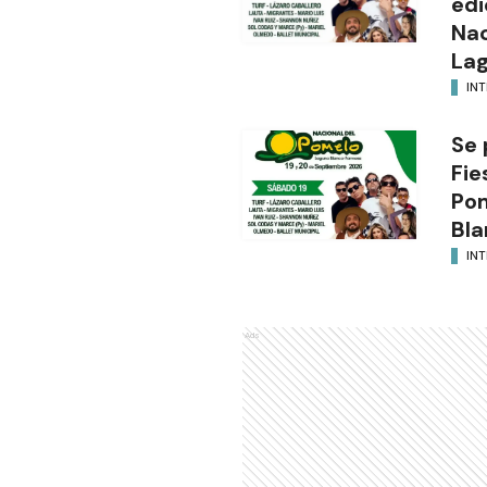
edi
Nac
Lag
INT
Se 
Fie
Po
Bla
INT
Ads