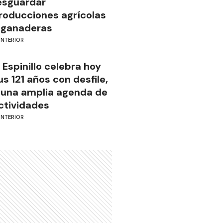
esguardar
roducciones agrícolas
 ganaderas
INTERIOR
l Espinillo celebra hoy
us 121 años con desfile,
 una amplia agenda de
ctividades
INTERIOR