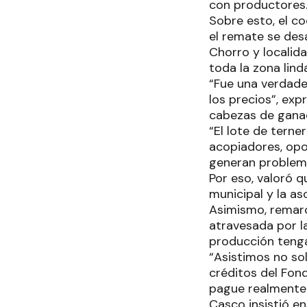
con productores
Sobre esto, el co
el remate se des
Chorro y localida
toda la zona lind
“Fue una verdade
los precios”, ex
cabezas de gana
“El lote de terne
acopiadores, opo
generan problema
Por eso, valoró q
municipal y la a
Asimismo, remarc
atravesada por la
producción teng
“Asistimos no so
créditos del Fon
pague realmente 
Casco insistió en