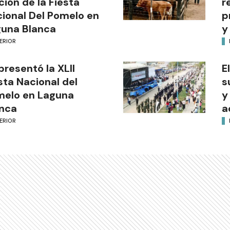
ción de la Fiesta
r
ional Del Pomelo en
p
una Blanca
y
ERIOR
presentó la XLII
E
sta Nacional del
s
melo en Laguna
y
nca
a
ERIOR