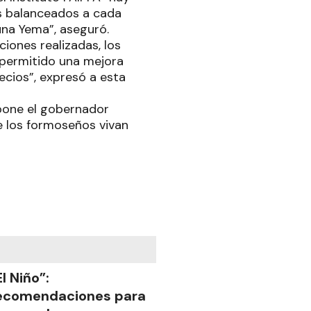
s balanceados a cada
una Yema”, aseguró.
ciones realizadas, los
 permitido una mejora
recios”, expresó a esta
pone el gobernador
 los formoseños vivan
El Niño”:
ecomendaciones para