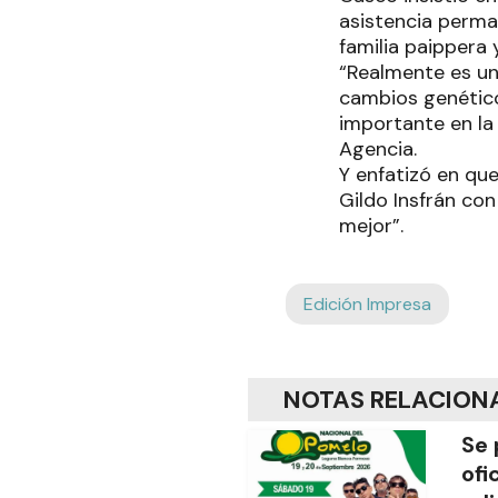
asistencia perma
familia paippera
“Realmente es una
cambios genético
importante en la 
Agencia.
Y enfatizó en q
Gildo Insfrán co
mejor”.
Edición Impresa
NOTAS RELACION
Se 
ofi