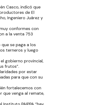
bén Casco, indicó que
 productores de El
cho, Ingeniero Juárez y
n muy conformes con
on a la venta 753
o que se paga a los
dos terneros y luego
el gobierno provincial,
us frutos”.
laridades por estar
añadas para que con su
bién fortalecemos con
or que venga al remate,
l Instituto PAIPPA “hay