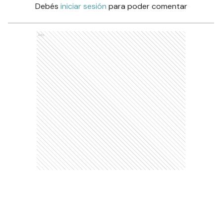
Debés
iniciar sesión
para poder comentar
Ads