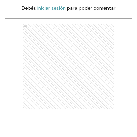
Debés
iniciar sesión
para poder comentar
Ads