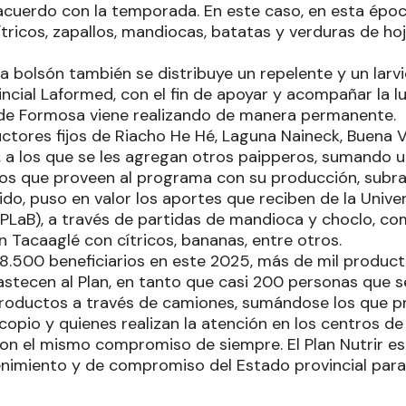
acuerdo con la temporada. En este caso, en esta époc
ricos, zapallos, mandiocas, batatas y verduras de hoj
 bolsón también se distribuye un repelente y un larvi
incial Laformed, con el fin de apoyar y acompañar la 
 de Formosa viene realizando de manera permanente.
ctores fijos de Riacho He Hé, Laguna Naineck, Buena Vi
é, a los que se les agregan otros paipperos, sumando u
 los que proveen al programa con su producción, subr
do, puso en valor los aportes que reciben de la Univer
PLaB), a través de partidas de mandioca y choclo, co
 Tacaaglé con cítricos, bananas, entre otros.
18.500 beneficiarios en este 2025, más de mil product
astecen al Plan, en tanto que casi 200 personas que 
productos a través de camiones, sumándose los que p
copio y quienes realizan la atención en los centros de
on el mismo compromiso de siempre. El Plan Nutrir es 
nimiento y de compromiso del Estado provincial para