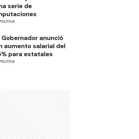
na serie de
mputaciones
POLÍTICA
l Gobernador anunció
n aumento salarial del
5% para estatales
POLÍTICA