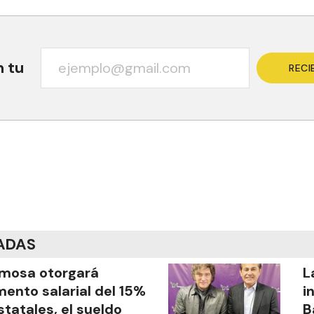
n tu
RECI
ADAS
mosa otorgará
L
ento salarial del 15%
i
statales, el sueldo
B