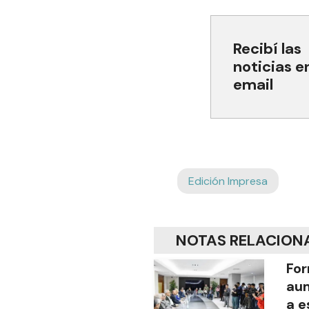
Recibí las
noticias e
email
Edición Impresa
NOTAS RELACION
For
aum
a e