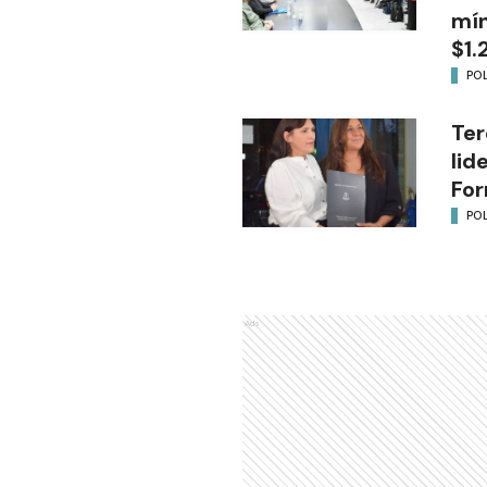
mín
$1.
POL
Ter
lid
Fo
POL
Ads