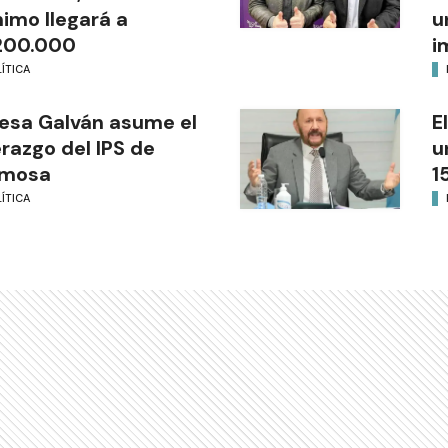
imo llegará a
u
200.000
i
ÍTICA
esa Galván asume el
E
erazgo del IPS de
u
rmosa
1
ÍTICA