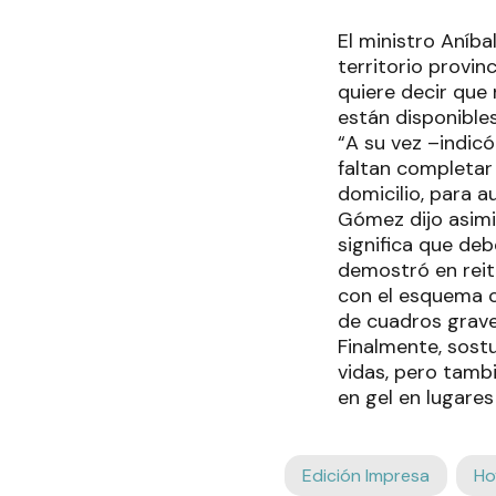
El ministro Aníb
territorio provi
quiere decir que
están disponible
“A su vez –indic
faltan completar
domicilio, para a
Gómez dijo asimi
significa que de
demostró en reit
con el esquema c
de cuadros grave
Finalmente, sost
vidas, pero tamb
en gel en lugares
Edición Impresa
Ho