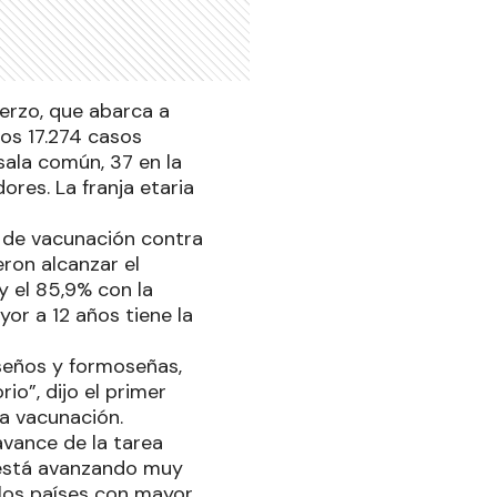
erzo, que abarca a
los 17.274 casos
sala común, 37 en la
ores. La franja etaria
s de vacunación contra
eron alcanzar el
y el 85,9% con la
or a 12 años tiene la
seños y formoseñas,
io”, dijo el primer
la vacunación.
avance de la tarea
 “está avanzando muy
 los países con mayor