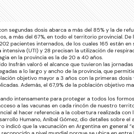
con segundas dosis abarca a más del 85% y la de refu
s, a más del 67%, en todo el territorio provincial. De 
202 pacientes internados, de los cuales 165 están en 
 intensiva (UTI) y 28 precisan la utilización de respirad
ia en la provincia es la de 20 a 40 años.
ldo Insfrán valoró el alcance que tuvieron las jornada
egadas a lo largo y ancho de la provincia, que permiti
lación objetivo mayor a 3 años con la primeras dosis 
icadas. Además, el 67,9% de la población objetivo may
jando intensamente para proteger a todos los formo
cceso a las vacunas en cada rincón de nuestro territor
cial al hacer referencia a la cobertura realizada con 
sarrollo Humano, Aníbal Gómez, dio detalles sobre el 
ero indicó que la vacunación en Argentina en general
o reconocido a nivel mundial porque se ubica en entre