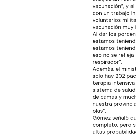
vacunación”, y a
con un trabajo i
voluntarios milit
vacunación muy 
Al dar los porcen
estamos teniendo,
estamos teniendo
eso no se refleja
respirador”.
Además, el minist
solo hay 202 pac
terapia intensiva
sistema de salud
de camas y much
nuestra provincia
olas”.
Gómez señaló que
completo, pero 
altas probabilida