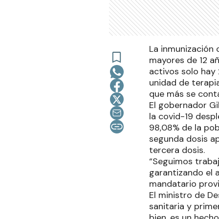
La inmunización 
mayores de 12 año
activos solo hay 
unidad de terapia
que más se contag
El gobernador Gi
la covid-19 despl
98,08% de la pob
segunda dosis apl
tercera dosis.
“Seguimos traba
garantizando el a
mandatario provin
El ministro de De
sanitaria y prim
bien, es un hech