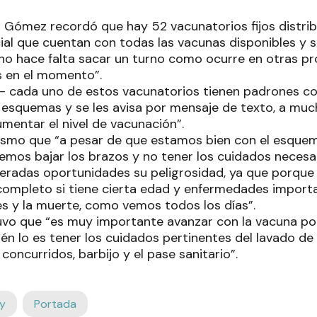
al Gómez recordó que hay 52 vacunatorios fijos distrib
ncial que cuentan con todas las vacunas disponibles y
 no hace falta sacar un turno como ocurre en otras pro
s en el momento”.
ó- cada uno de estos vacunatorios tienen padrones c
 esquemas y se les avisa por mensaje de texto, a much
umentar el nivel de vacunación”.
smo que “a pesar de que estamos bien con el esquem
bemos bajar los brazos y no tener los cuidados necesa
eradas oportunidades su peligrosidad, ya que porque
ompleto si tiene cierta edad y enfermedades import
s y la muerte, como vemos todos los días”.
uvo que “es muy importante avanzar con la vacuna p
ién lo es tener los cuidados pertinentes del lavado de
 concurridos, barbijo y el pase sanitario”.
y
Portada