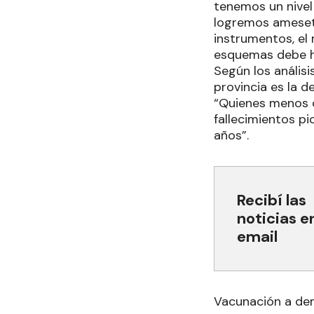
tenemos un nivel
logremos ameseta
instrumentos, el
esquemas debe ha
Según los análisi
provincia es la d
“Quienes menos c
fallecimientos p
años”.
Recibí las
noticias e
email
Vacunación a d