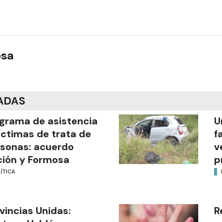
osa
ADAS
grama de asistencia
U
íctimas de trata de
f
sonas: acuerdo
v
ión y Formosa
p
ÍTICA
vincias Unidas:
R