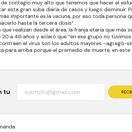
 de contagio muy alto que tenemos que hacer el esfu
r esta gran suba diaria de casos y luego disminuir. P
 más importante es la vacuna, por eso toda persona q
cerlo hasta la tercera dosis”.
s que realizan desde el área, la franja etaria que más s
e 20 a 40 años y aclaró que “en ese grupo no tuvimos 
ontraen el virus son los adultos mayores –agregó-si
ica para arriba porque el promedio de muerte, en est
n tu
RECI
emanda