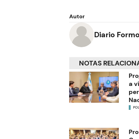
Autor
Diario Form
NOTAS RELACION
Pro
a v
per
Nac
POL
Pro