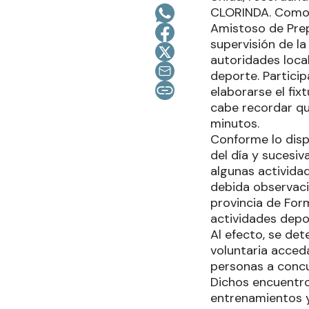
CLORINDA. Como ya
Amistoso de Prep
supervisión de la
autoridades loca
deporte. Particip
elaborarse el fix
cabe recordar qu
minutos.
Conforme lo dispu
del día y sucesiv
algunas actividad
debida observaci
provincia de For
actividades depo
Al efecto, se de
voluntaria acced
personas a concu
Dichos encuentros
entrenamientos y 