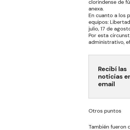
clorindense de f
anexa.
En cuanto a los p
equipos: Libertad
julio, 17 de agos
Por esta circuns
administrativo, e
Recibí las
noticias e
email
Otros puntos
También fueron d