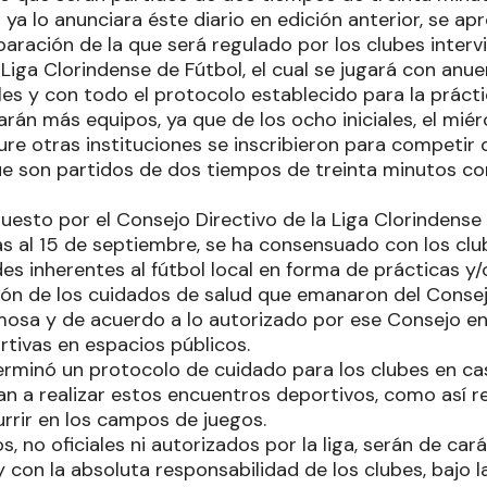
 lo anunciara éste diario en edición anterior, se apro
aración de la que será regulado por los clubes intervi
 Liga Clorindense de Fútbol, el cual se jugará con anue
les y con todo el protocolo establecido para la práct
arán más equipos, ya que de los ocho iniciales, el miér
ture otras instituciones se inscribieron para competi
e son partidos de dos tiempos de treinta minutos con
esto por el Consejo Directivo de la Liga Clorindense 
as al 15 de septiembre, se ha consensuado con los clube
es inherentes al fútbol local en forma de prácticas y
ón de los cuidados de salud que emanaron del Consej
mosa y de acuerdo a lo autorizado por ese Consejo en
rtivas en espacios públicos.
terminó un protocolo de cuidado para los clubes en c
an a realizar estos encuentros deportivos, como así r
rrir en los campos de juegos.
, no oficiales ni autorizados por la liga, serán de ca
con la absoluta responsabilidad de los clubes, bajo la