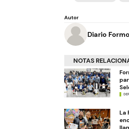
Autor
Diario Form
NOTAS RELACION
For
par
Sel
DE
La
enc
lla