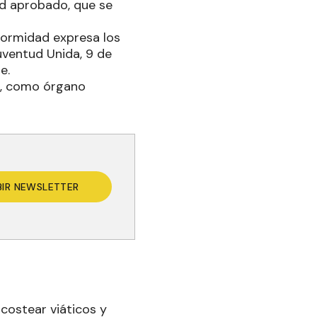
ud aprobado, que se
nformidad expresa los
uventud Unida, 9 de
e.
vo, como órgano
BIR NEWSLETTER
costear viáticos y