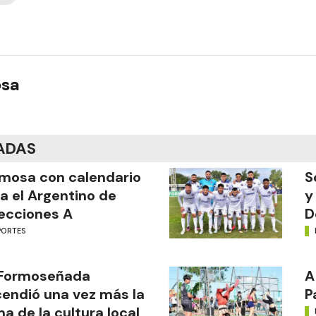
osa
ADAS
mosa con calendario
S
a el Argentino de
y
ecciones A
D
PORTES
 Formoseñada
A
endió una vez más la
P
ma de la cultura local