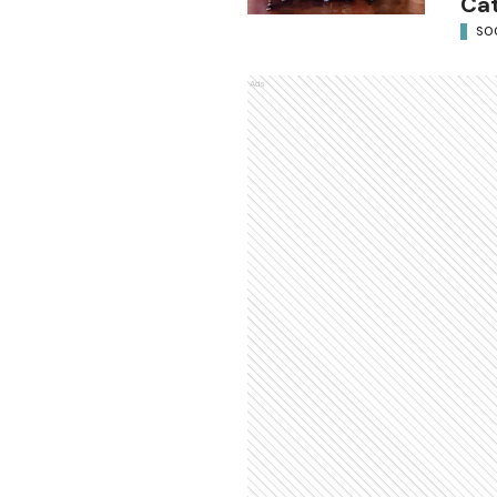
Cat
SO
Ads