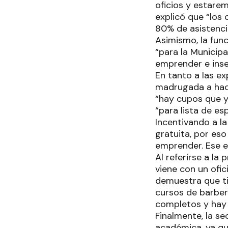
oficios y estarem
explicó que “los
80% de asistencia
Asimismo, la func
“para la Municipa
emprender e inse
En tanto a las ex
madrugada a hacer
“hay cupos que y
“para lista de es
Incentivando a l
gratuita, por es
emprender. Ese es
Al referirse a la
viene con un ofic
demuestra que ti
cursos de barber
completos y hay 
Finalmente, la s
académica, ya qu