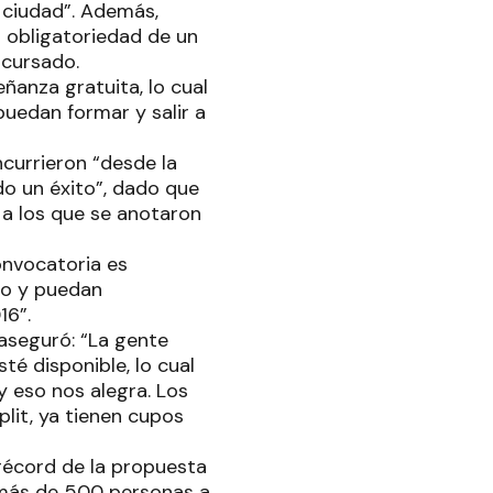
a ciudad”. Además,
n obligatoriedad de un
 cursado.
ñanza gratuita, lo cual
puedan formar y salir a
ncurrieron “desde la
do un éxito”, dado que
 a los que se anotaron
onvocatoria es
cio y puedan
16”.
 aseguró: “La gente
té disponible, lo cual
y eso nos alegra. Los
lit, ya tienen cupos
 récord de la propuesta
a más de 500 personas a