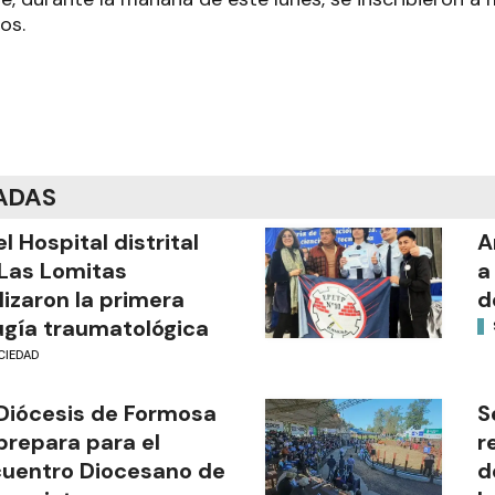
ios.
ADAS
el Hospital distrital
A
Las Lomitas
a
lizaron la primera
d
ugía traumatológica
CIEDAD
Diócesis de Formosa
S
prepara para el
r
uentro Diocesano de
d