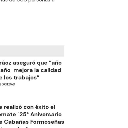
ráoz aseguró que “año
 año mejora la calidad
e los trabajos”
SOCIEDAD
e realizó con éxito el
emate "25° Aniversario
e Cabañas Formoseñas