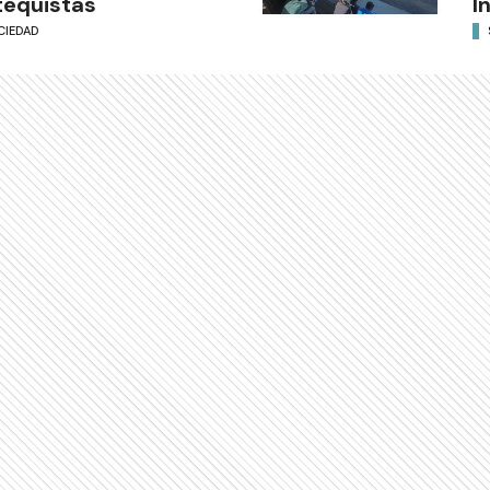
equistas
I
CIEDAD