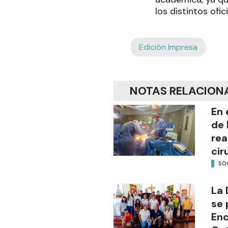
los distintos ofic
Edición Impresa
NOTAS RELACION
En 
de 
rea
cir
SO
La 
se 
Enc