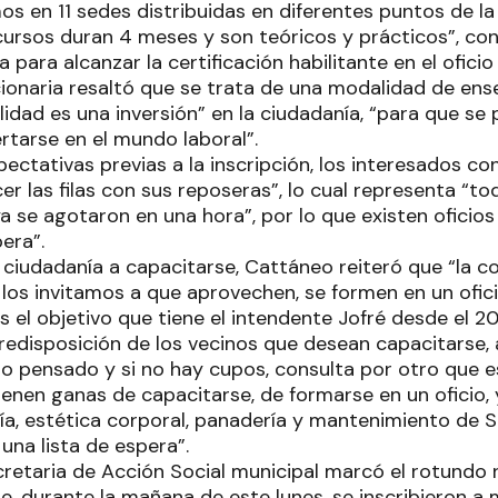
os en 11 sedes distribuidas en diferentes puntos de l
 cursos duran 4 meses y son teóricos y prácticos”, co
 para alcanzar la certificación habilitante en el oficio
ionaria resaltó que se trata de una modalidad de ense
lidad es una inversión” en la ciudadanía, “para que se 
rtarse en el mundo laboral”.
pectativas previas a la inscripción, los interesados co
 las filas con sus reposeras”, lo cual representa “to
a se agotaron en una hora”, por lo que existen oficios
pera”.
a ciudadanía a capacitarse, Cattáneo reiteró que “la c
o los invitamos a que aprovechen, se formen en un ofi
 el objetivo que tiene el intendente Jofré desde el 20
 predisposición de los vecinos que desean capacitarse,
io pensado y si no hay cupos, consulta por otro que es
enen ganas de capacitarse, de formarse en un oficio, 
ía, estética corporal, panadería y mantenimiento de Sp
una lista de espera”.
ecretaria de Acción Social municipal marcó el rotundo
e, durante la mañana de este lunes, se inscribieron 