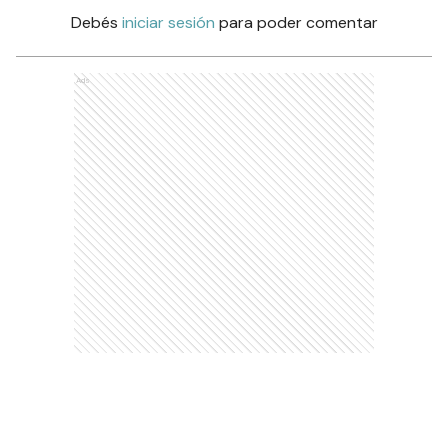
Debés
iniciar sesión
para poder comentar
Ads