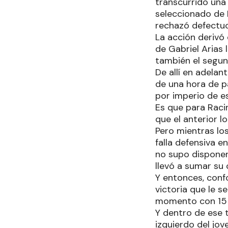
transcurrido una
seleccionado de 
rechazó defectuo
La acción derivó 
de Gabriel Arias
también el segun
De allí en adela
de una hora de pa
por imperio de e
Es que para Raci
que el anterior l
Pero mientras lo
falla defensiva e
no supo disponer
llevó a sumar su 
Y entonces, conf
victoria que le 
momento con 15 u
Y dentro de ese t
izquierdo del jo