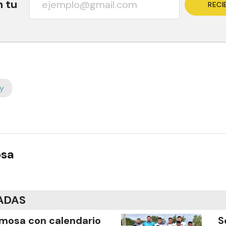
n tu
RECI
y
osa
ADAS
mosa con calendario
S