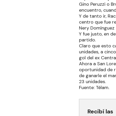
Gino Peruzzi o Br
encuentro, cuando
Y de tanto ir, Ra
centro que fue r
Nery Domínguez p
Y fue justo, en d
partido.
Claro que esto ca
unidades, a cinco
gol del ex Centra
Ahora a San Loren
oportunidad de r
de ganarle el ma
23 unidades.
Fuente: Télam.
Recibí las