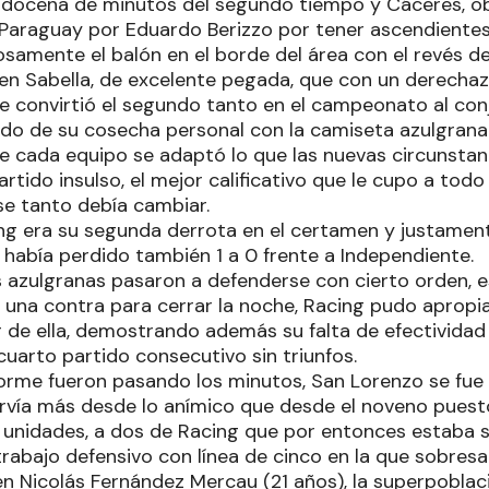
 docena de minutos del segundo tiempo y Cáceres, o
Paraguay por Eduardo Berizzo por tener ascendientes 
samente el balón en el borde del área con el revés de
en Sabella, de excelente pegada, que con un derechazo
 le convirtió el segundo tanto en el campeonato al con
do de su cosecha personal con la camiseta azulgrana
nte cada equipo se adaptó lo que las nuevas circunsta
rtido insulso, el mejor calificativo que le cupo a tod
se tanto debía cambiar.
ng era su segunda derrota en el certamen y justamente
o había perdido también 1 a 0 frente a Independiente.
s azulgranas pasaron a defenderse con cierto orden, 
n una contra para cerrar la noche, Racing pudo apropi
 de ella, demostrando además su falta de efectividad 
cuarto partido consecutivo sin triunfos.
orme fueron pasando los minutos, San Lorenzo se fue 
servía más desde lo anímico que desde el noveno pues
nidades, a dos de Racing que por entonces estaba s
rabajo defensivo con línea de cinco en la que sobresal
ven Nicolás Fernández Mercau (21 años), la superpobla