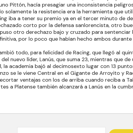
uno Pittón, hacía presagiar una inconsistencia peligros
 solamente la resistencia era la herramienta que utili
cing iba a tener su premio ya en el tercer minuto de 
echazado corto por la defensa sanlorencista, otro b
uso otro derechazo bajo y cruzado para sentenciar la
efinitiva, por lo poco que habían hecho ambos durante 
mbió todo, para felicidad de Racing, que llegó al qui
 del nuevo líder, Lanús, que suma 23, mientras que de
l, la academia bajó al decimosexto lugar con 13 punto
zo se le viene Central en el Gigante de Arroyito y Ra
ecortar ventajas con los de arriba cuando reciba a Ta
rtes a Platense también alcanzará a Lanús en la cum