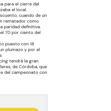
a para el cierre del
zaba el local.
descuento, cuando de un
uen rematador como
 paridad definitiva.
el 70 por ciento del
nto puesto con 18
 un plumazo y por el
s.
cing tendrá la gran
lleres, de Córdoba, que
bre del campeonato con