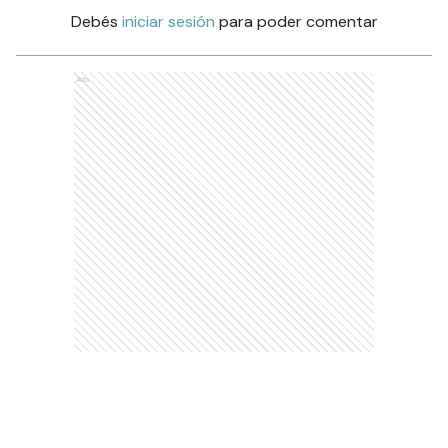
Debés
iniciar sesión
para poder comentar
Ads