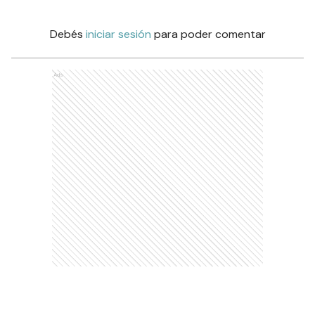
Debés
iniciar sesión
para poder comentar
Ads