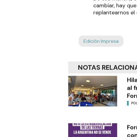
cambiar, hay que 
replantearnos el
Edición Impresa
NOTAS RELACION
Hil
al 
Fo
POL
For
con