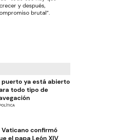
 crecer y después,
compromiso brutal”.
l puerto ya está abierto
ara todo tipo de
avegación
POLÍTICA
l Vaticano confirmó
ue el papa León XIV