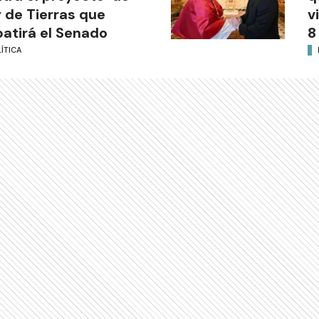
 de Tierras que
v
atirá el Senado
8
ÍTICA