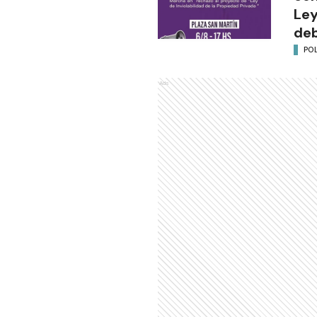
Ley
deb
POL
Ads