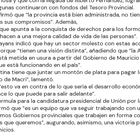
osa y que con la llegada de Alberto Fernández, lograro
gunas continuaron con fondos del Tesoro Provincial.
firmó que “la provincia está bien administrada, no tiene
s sus compromisos”. Además,
n que apunta a la conquista de derechos para los form
hacen a una mejora calidad de vida de las personas”.
ayans indicó que hay un sector molesto con estas acc
orque “tienen una visión distinta”, añadiendo que “la 
tá metida en usura a partir del Gobierno de Mauricio 
que está funcionando en el país”.
tina tiene que juntar un montón de plata para pagar l
o de Macri”, lamentó.
esto va en contra de lo que sería el desarrollo económ
ce lo que puede para salir adelante”.
 fórmula para la candidatura presidencial de Unión por 
firmó que “es un equipo que va seguir trabajando con 
amos Gobiernos provinciales que trabajen en forma co
ís que queremos”, augurando, asimismo, una victoria pa
icios.