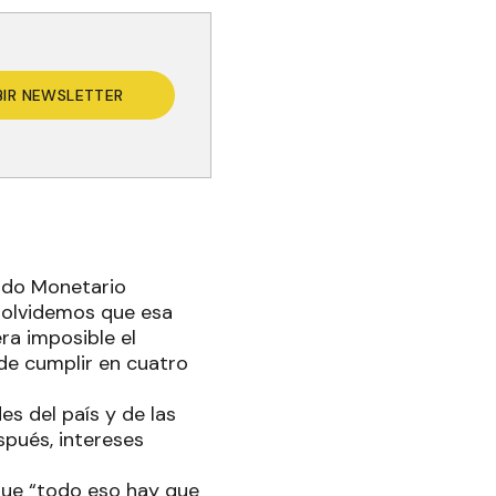
BIR NEWSLETTER
ondo Monetario
o olvidemos que esa
ra imposible el
e cumplir en cuatro
es del país y de las
spués, intereses
que “todo eso hay que