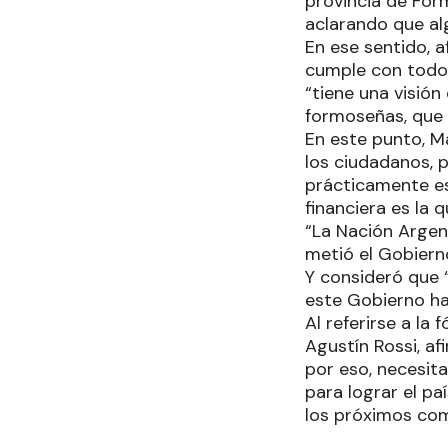
provincia de Form
aclarando que al
En ese sentido, a
cumple con todo
“tiene una visió
formoseñas, que 
En este punto, M
los ciudadanos, p
prácticamente es
financiera es la 
“La Nación Argen
metió el Gobiern
Y consideró que “
este Gobierno ha
Al referirse a la
Agustín Rossi, a
por eso, necesit
para lograr el pa
los próximos com