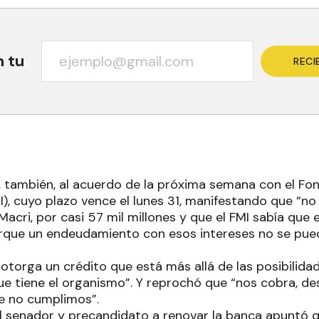
n tu
RECI
ó, también, al acuerdo de la próxima semana con el F
I), cuyo plazo vence el lunes 31, manifestando que “n
acri, por casi 57 mil millones y que el FMI sabía que e
rque un endeudamiento con esos intereses no se pued
 otorga un crédito que está más allá de las posibilidad
ue tiene el organismo”. Y reprochó que “nos cobra, de
ue no cumplimos”.
l senador y precandidato a renovar la banca apuntó 