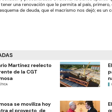
tener una renovación que le permita al país, primero,
 esquema de deuda, que el macrismo nos dejó; es un 
ADAS
ario Martínez reelecto
E
frente de la CGT
p
rmosa
n
ÍTICA
mosa se moviliza hoy
E
tra el proyecto de
q