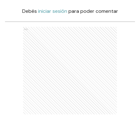
Debés
iniciar sesión
para poder comentar
Ads