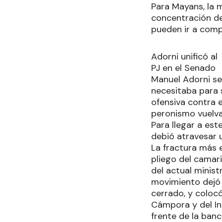
Para Mayans, la m
concentración de
pueden ir a compr
Adorni unificó al
PJ en el Senado
Manuel Adorni se 
necesitaba para 
ofensiva contra e
peronismo vuelva 
Para llegar a es
debió atravesar 
La fractura más 
pliego del camar
del actual minis
movimiento dejó 
cerrado, y coloc
Cámpora y del In
frente de la banc