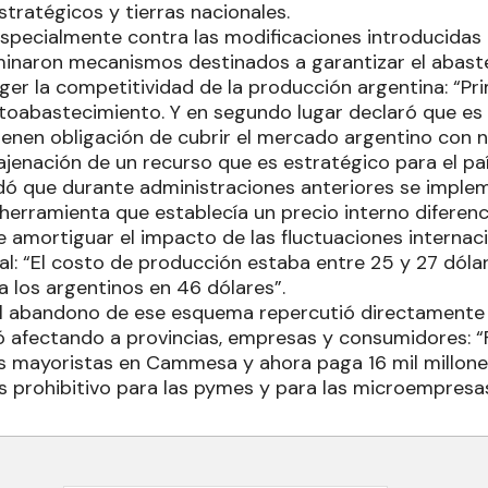
tratégicos y tierras nacionales.
pecialmente contra las modificaciones introducidas p
minaron mecanismos destinados a garantizar el abast
ger la competitividad de la producción argentina: “Prim
utoabastecimiento. Y en segundo lugar declaró que es
tienen obligación de cubrir el mercado argentino con 
najenación de un recurso que es estratégico para el paí
dó que durante administraciones anteriores se impl
na herramienta que establecía un precio interno diferenc
e amortiguar el impacto de las fluctuaciones internac
l: “El costo de producción estaba entre 25 y 27 dólar
ra los argentinos en 46 dólares”.
l abandono de ese esquema repercutió directamente e
ó afectando a provincias, empresas y consumidores: 
s mayoristas en Cammesa y ahora paga 16 mil millones.
es prohibitivo para las pymes y para las microempresas