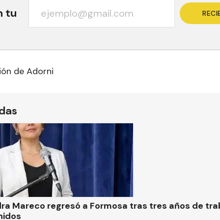
n tu
RECI
ión de Adorni
ídas
ra Mareco regresó a Formosa tras tres años de tra
nidos