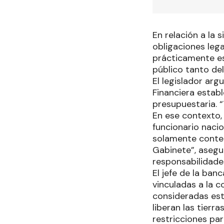
En relación a la 
obligaciones lega
prácticamente es
público tanto de
El legislador ar
Financiera estab
presupuestaria. “
En ese contexto, 
funcionario nacio
solamente contem
Gabinete”, asegur
responsabilidades
El jefe de la ban
vinculadas a la 
consideradas est
liberan las tierr
restricciones pa