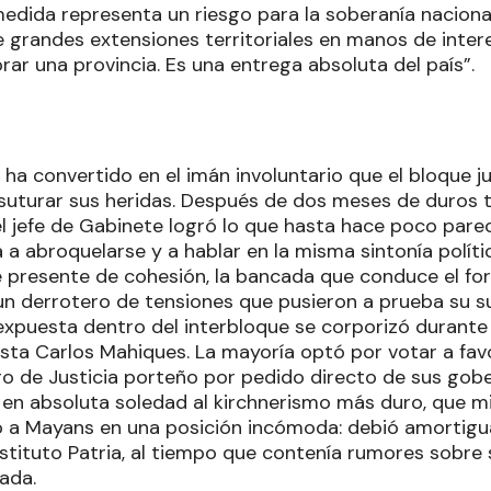
edida representa un riesgo para la soberanía nacional 
 grandes extensiones territoriales en manos de intere
ar una provincia. Es una entrega absoluta del país”.
ha convertido en el imán involuntario que el bloque ju
suturar sus heridas. Después de dos meses de duros ti
l jefe de Gabinete logró lo que hasta hace poco parecí
a abroquelarse y a hablar en la misma sintonía políti
te presente de cohesión, la bancada que conduce el 
un derrotero de tensiones que pusieron a prueba su su
expuesta dentro del interbloque se corporizó durante 
ista Carlos Mahiques. La mayoría optó por votar a favo
tro de Justicia porteño por pedido directo de sus gob
en absoluta soledad al kirchnerismo más duro, que mi
ó a Mayans en una posición incómoda: debió amortigua
stituto Patria, al tiempo que contenía rumores sobre 
ada.