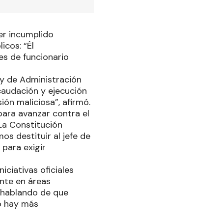
ber incumplido
icos: “Él
es de funcionario
ey de Administración
caudación y ejecución
ión maliciosa”, afirmó.
para avanzar contra el
 La Constitución
 destituir al jefe de
 para exigir
iciativas oficiales
ente en áreas
 hablando de que
No hay más