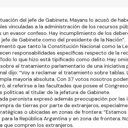
situación del jefe de Gabinete, Mayans lo acusó de ha
les vinculadas a la administración de los recursos públ
 un evasor confeso. Hay incumplimiento de los deber
l jefe de Gabinete como del presidente de la Nación”.
gumentó que tanto la Constitución Nacional como la L
lecen responsabilidades específicas respecto de la re
Todo lo que hizo está tipificado como delito. Hay omis
sobre el tratamiento parlamentario de una iniciativa 
nal dijo: “Voy a reclamar el tratamiento sobre tablas.
pla mayoría absoluta. Con 37 votos nosotros podemos
ó, al referirse a las facultades que posee el Congreso
 políticas al titular de la jefatura de Gabinete.
cada peronista expresó además preocupación por las in
compra de tierras por parte de extranjeros, especialm
ratégicas o ubicadas en zonas de frontera: “Estamos
as para la República Argentina y en zona de frontera. 
ra que compren los extranjeros.