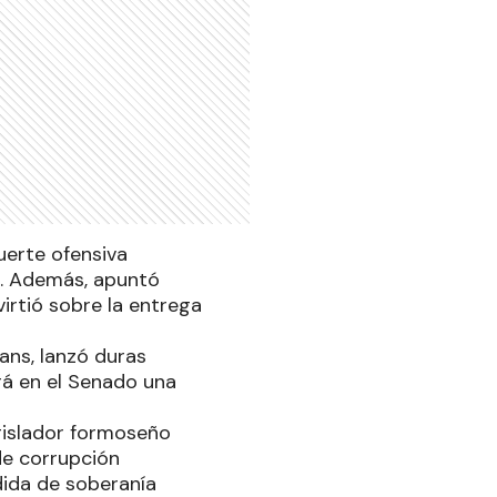
fuerte ofensiva
i. Además, apuntó
virtió sobre la entrega
ans, lanzó duras
ará en el Senado una
egislador formoseño
de corrupción
dida de soberanía