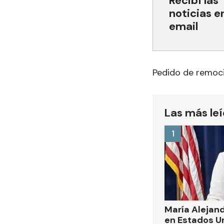
Recibí las
noticias e
email
Pedido de remoc
Las más le
1
María Alejand
en Estados U