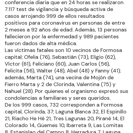
conferencia diaria que en 24 horas se realizaron
7.117 test de vigilancia y búsqueda activa de
casos arrojando 999 de ellos resultados
positivos para coronavirus en personas de entre
2 meses a 92 años de edad. Además, 13 personas
fallecieron por la enfermedad y 989 pacientes
fueron dados de alta médica.
Las víctimas fatales son 10 vecinos de Formosa
capital; Ofelia (76), Sebastián (73), Eligio (62),
Víctor (61), Feliciano (60), Juan Carlos (56),
Felicita (56), Walter (48), Abel (48) y Fanny (41);
además, Marta (74), una vecina de Mojón de
Fierro Marta y 2 de Clorinda, Valentina (75) y
Nahuel (28). Por quienes el organismo expresó sus
condolencias a familiares y seres queridos.
De los 999 casos, 732 corresponden a Formosa
capital, Clorinda, 37; Laguna Blanca 32, El Espinillo
21, Riacho He Hé 21, Tres Lagunas 20, Pirané 14, El
Colorado 14, Güemes 10, Ibarreta 9, Las Lomitas
8, Estanislao del Campo 8, Herradura 7, Laguna