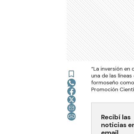
“La inversión en
una de las línea
formoseño como de
Promoción Científ
Recibí las
noticias e
email