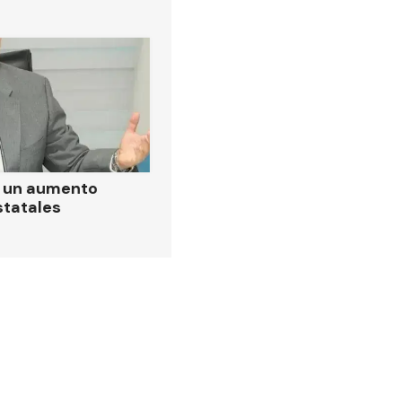
ó un aumento
statales