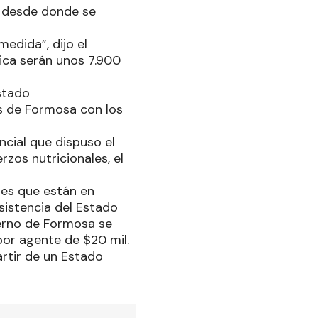
, desde donde se
edida”, dijo el
rica serán unos 7.900
stado
s de Formosa con los
cial que dispuso el
zos nutricionales, el
tes que están en
sistencia del Estado
ierno de Formosa se
or agente de $20 mil.
artir de un Estado