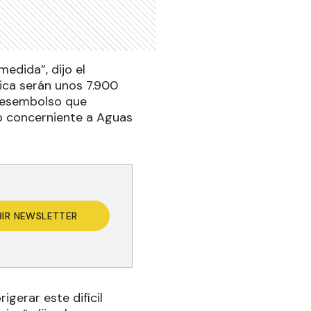
edida”, dijo el
rica serán unos 7.900
 desembolso que
lo concerniente a Aguas
BIR NEWSLETTER
igerar este difícil