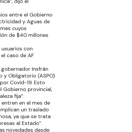
ca”, dijo el
nios entre el Gobierno
ectricidad y Aguas de
Pymes cuyos
ión de $40 millones
s usuarios con
 el caso de AF
l gobernador Insfrán
vo y Obligatorio (ASPO)
 por Covid-19. Esto
 Gobierno provincial,
eza fija”.
e entren en el mes de
implican un traslado
mosa, ya que se trata
resas al Estado”.
á las novedades desde