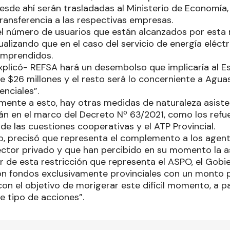
desde ahí serán trasladadas al Ministerio de Economía
transferencia a las respectivas empresas.
 el número de usuarios que están alcanzados por esta m
ualizando que en el caso del servicio de energía eléct
omprendidos.
explicó- REFSA hará un desembolso que implicaría al E
$26 millones y el resto será lo concerniente a Agua
enciales”.
nte a esto, hay otras medidas de naturaleza asisten
n en el marco del Decreto Nº 63/2021, como los refuer
e las cuestiones cooperativas y el ATP Provincial.
o, precisó que representa el complemento a los agen
sector privado y que han percibido en su momento la a
tir de esta restricción que representa el ASPO, el Gob
n fondos exclusivamente provinciales con un monto p
on el objetivo de morigerar este difícil momento, a p
e tipo de acciones”.