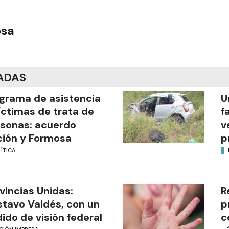
osa
ADAS
grama de asistencia
U
íctimas de trata de
f
sonas: acuerdo
v
ión y Formosa
p
ÍTICA
vincias Unidas:
R
tavo Valdés, con un
p
ido de visión federal
c