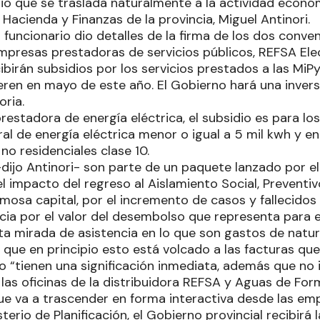
io que se traslada naturalmente a la actividad económi
Hacienda y Finanzas de la provincia, Miguel Antinori.
l funcionario dio detalles de la firma de los dos conve
 empresas prestadoras de servicios públicos, REFSA El
ibirán subsidios por los servicios prestados a las Mi
ren en mayo de este año. El Gobierno hará una invers
oria.
prestadora de energía eléctrica, el subsidio es para lo
l de energía eléctrica menor o igual a 5 mil kwh y en
o residenciales clase 10.
dijo Antinori- son parte de un paquete lanzado por e
l impacto del regreso al Aislamiento Social, Preventi
mosa capital, por el incremento de casos y fallecidos
cia por el valor del desembolso que representa para el
a mirada de asistencia en lo que son gastos de natural
 que en principio esto está volcado a las facturas qu
o “tienen una significación inmediata, además que no 
 las oficinas de la distribuidora REFSA y Aguas de For
e va a trascender en forma interactiva desde las emp
sterio de Planificación, el Gobierno provincial recibir