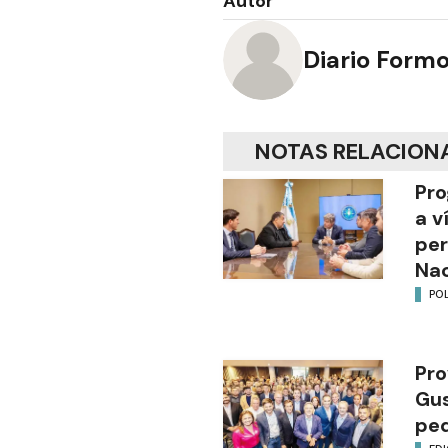
Autor
Diario Form
NOTAS RELACION
Pro
a v
per
Nac
POL
Pro
Gus
ped