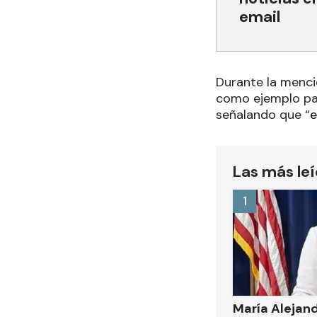
email
Durante la menci
como ejemplo par
señalando que “
e
Las más le
1
María Alejand