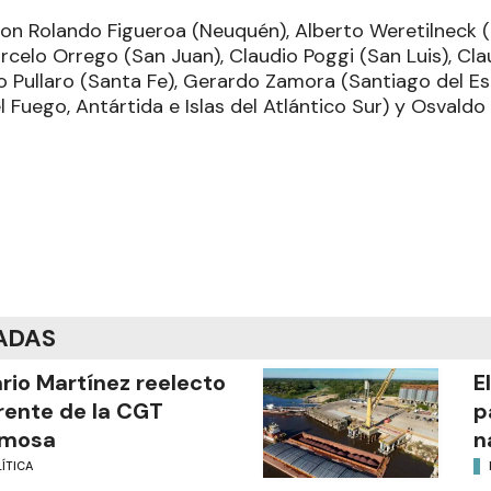
on Rolando Figueroa (Neuquén), Alberto Weretilneck (
rcelo Orrego (San Juan), Claudio Poggi (San Luis), Cla
no Pullaro (Santa Fe), Gerardo Zamora (Santiago del E
el Fuego, Antártida e Islas del Atlántico Sur) y Osvald
ADAS
ario Martínez reelecto
E
frente de la CGT
p
rmosa
n
ÍTICA