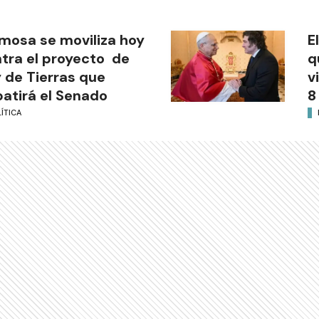
mosa se moviliza hoy
E
tra el proyecto de
q
 de Tierras que
v
atirá el Senado
8
ÍTICA