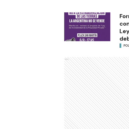
For
con
Ley
deb
POL
Ads