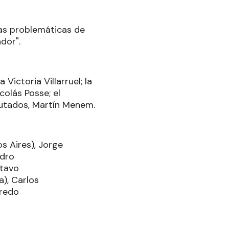
las problemáticas de
dor".
ictoria Villarruel; la
colás Posse; el
iputados, Martín Menem
.
s Aires), Jorge
ndro
stavo
a), Carlos
fredo