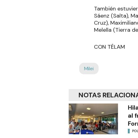
También estuvier
Sáenz (Salta), Ma
Cruz), Maximilia
Melella (Tierra d
CON TÉLAM
Milei
NOTAS RELACION
Hil
al 
Fo
POL