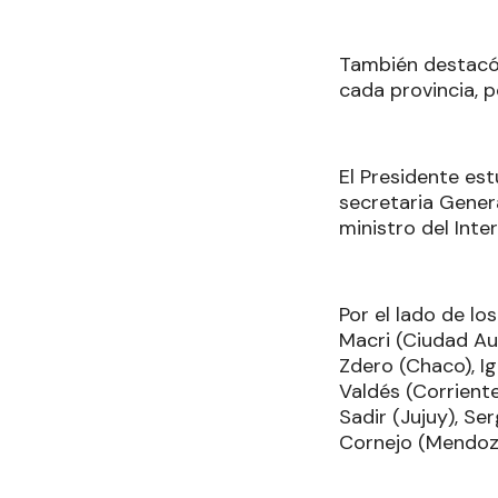
También destacó 
cada provincia, 
El Presidente est
secretaria General
ministro del Inte
Por el lado de lo
Macri (Ciudad Au
Zdero (Chaco), I
Valdés (Corriente
Sadir (Jujuy), Se
Cornejo (Mendoza