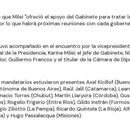
que Milei "ofreció el apoyo del Gabinete para tratar 
por lo que habrá próximas reuniones con cada goberna
uvo acompañado en el encuentro por la vicepresidenta V
 de la Presidencia, Karina Milei; el jefe de Gabinete, Ni
rior, Guillermo Francos y el titular de la Cámara de D
s mandatarios estuvieron presentes Axel Kicillof (Bueno
tónoma de Buenos Aires), Raúl Jalil (Catamarca), Lea
gnacio Torres (Chubut), Martín Llaryora (Córdoba), Gu
s), Rogelio Frigerio (Entre Ríos), Gildo Insfrán (Formos
rgio Ziliotto (La Pampa), Ricardo Quintela (La Rioja), Al
) y Hugo Passalacqua (Misiones).