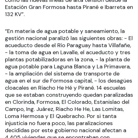
como las nuevas líneas de alta tensión desde la
Estación Gran Formosa hasta Pirané e Ibarreta en
132 KV”.
“En materia de agua potable y saneamiento, la
gestión nacional paralizó las siguientes obras: - El
acueducto desde el Río Paraguay hasta Villafañe,
- la toma de agua en Lavalle, el acueducto y tres
plantas potabilizadoras en la zona, - la planta de
agua potable para Laguna Blanca y La Primavera,
- la ampliación del sistema de transporte de
agua en el sur de Formosa capital, - los desagües
cloacales en Riacho He Hé y Pirané. 14 escuelas
que se estaban construyendo quedan paralizadas
en Clorinda, Formosa, El Colorado, Estanislao del
Campo, Ing. Juárez, Riacho He He, Las Lomitas,
Loma Hermosa y El Quebracho. Por si tanta
injusticia no fuera poco, las paralizaciones
decididas por este gobierno nacional afectan a
4.405 viviendas que se encontraban con