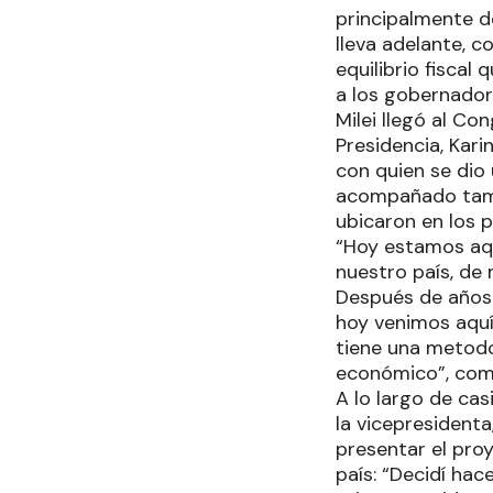
principalmente de
lleva adelante, c
equilibrio fisca
a los gobernador
Milei llegó al C
Presidencia, Karin
con quien se dio
acompañado tambi
ubicaron en los p
“Hoy estamos aqu
nuestro país, de
Después de años e
hoy venimos aquí
tiene una metodol
económico”, come
A lo largo de cas
la vicepresidenta
presentar el proy
país: “Decidí ha