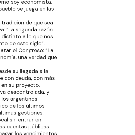
 como soy economista,
ueblo se juega en las
 tradición de que sea
iva: “La segunda razón
istinto a lo que nos
to de este siglo”.
atar el Congreso: “La
onomía, una verdad que
sde su llegada a la
re con deuda, con más
 en su proyecto.
iva descontrolada, y
s los argentinos
co de los últimos
últimas gestiones.
cal sin entrar en
las cuentas públicas
 pagar los vencimientos