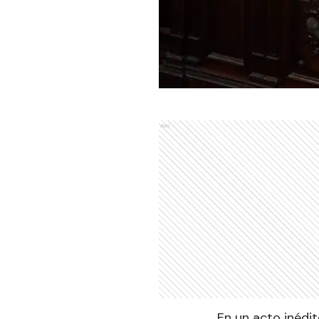
Ads
En un acto inédit