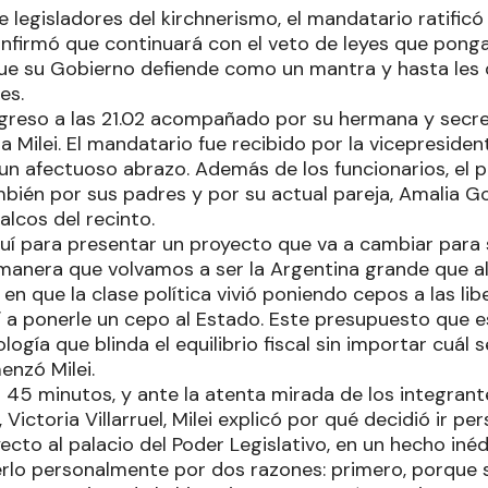
 legisladores del kirchnerismo, el mandatario ratific
onfirmó que continuará con el veto de leyes que ponga
l que su Gobierno defiende como un mantra y hasta les
es.
ongreso a las 21.02 acompañado por su hermana y secre
a Milei. El mandatario fue recibido por la vicepresidenta
 un afectuoso abrazo. Además de los funcionarios, el 
én por sus padres y por su actual pareja, Amalia Go
alcos del recinto.
í para presentar un proyecto que va a cambiar para s
 manera que volvamos a ser la Argentina grande que a
n que la clase política vivió poniendo cepos a las libe
 a ponerle un cepo al Estado. Este presupuesto que
ogía que blinda el equilibrio fiscal sin importar cuál 
nzó Milei.
i 45 minutos, y ante la atenta mirada de los integran
, Victoria Villarruel, Milei explicó por qué decidió ir p
ecto al palacio del Poder Legislativo, en un hecho inédi
cerlo personalmente por dos razones: primero, porque 