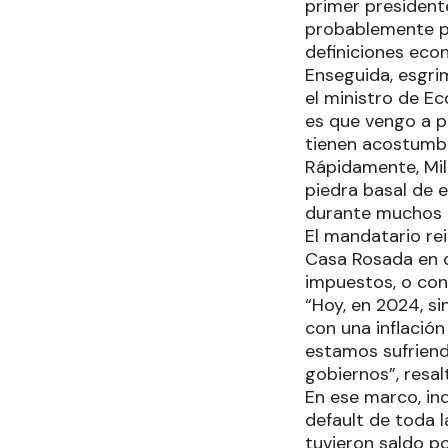
primer president
probablemente po
definiciones eco
Enseguida, esgri
el ministro de Ec
es que vengo a p
tienen acostumbra
Rápidamente, Mil
piedra basal de 
durante muchos añ
El mandatario re
Casa Rosada en d
impuestos, o con
“Hoy, en 2024, s
con una inflación
estamos sufriend
gobiernos”, resal
En ese marco, ind
default de toda l
tuvieron saldo p