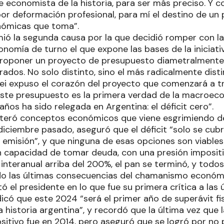
e economista de la historia, para ser más preciso. Y
r deformación profesional, para mí el destino de un p
nómicas que toma”.
mió la segunda causa por la que decidió romper con la
onomía de turno el que expone las bases de la iniciat
roponer un proyecto de presupuesto diametralmente d
dos. No solo distinto, sino el más radicalmente distin
ei expuso el corazón del proyecto que comenzará a tr
este presupuesto es la primera verdad de la macroec
os ha sido relegada en Argentina: el déficit cero”.
iteró conceptos económicos que viene esgrimiendo de
iciembre pasado, aseguró que el déficit “solo se cub
 emisión”, y que ninguna de esas opciones son viables
in capacidad de tomar deuda, con una presión imposit
 interanual arriba del 200%, el pan se terminó, y todo
o las últimas consecuencias del chamanismo económi
tó el presidente en lo que fue su primera crítica a las 
icó que este 2024 “será el primer año de superávit fis
a historia argentina”, y recordó que la última vez que 
ositivo fue en 2014, pero aseguró que se logró por no