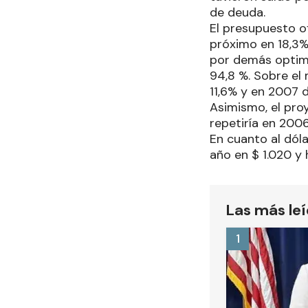
de deuda.
El presupuesto of
próximo en 18,3%
por demás optimi
94,8 %. Sobre el 
11,6% y en 2007 d
Asimismo, el pro
repetiría en 2006
En cuanto al dóla
año en $ 1.020 y
Las más le
1