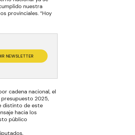
 cumplido nuestra
os provinciales. “Hoy
BIR NEWSLETTER
por cadena nacional, el
e presupuesto 2025,
e distinto de este
ensaje hacia los
sto público
Diputados,