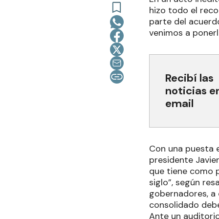
hizo todo el rec
parte del acuerdo
venimos a ponerl
Recibí las
noticias e
email
Con una puesta en
presidente Javie
que tiene como pi
siglo”, según res
gobernadores, a q
consolidado debe
Ante un auditori