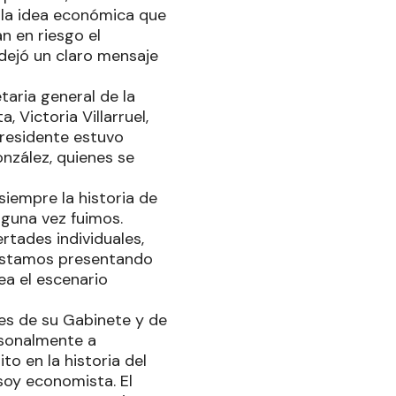
ó la idea económica que
n en riesgo el
 dejó un claro mensaje
taria general de la
, Victoria Villarruel,
presidente estuvo
nzález, quienes se
iempre la historia de
lguna vez fuimos.
rtades individuales,
 estamos presentando
sea el escenario
tes de su Gabinete y de
ersonalmente a
to en la historia del
soy economista. El