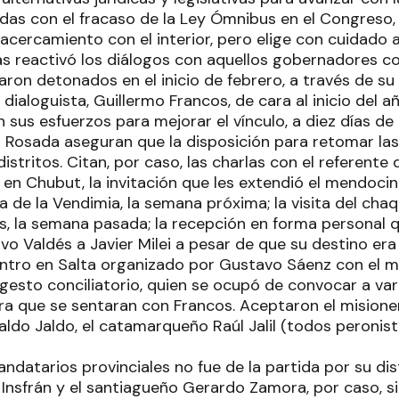
das con el fracaso de la Ley Ómnibus en el Congreso,
acercamiento con el interior, pero elige con cuidado a
as reactivó los diálogos con aquellos gobernadores co
ron detonados en el inicio de febrero, a través de s
dialoguista, Guillermo Francos, de cara al inicio del añ
n sus esfuerzos para mejorar el vínculo, a diez días de
 Rosada aseguran que la disposición para retomar la
istritos. Citan, por caso, las charlas con el referente 
 en Chubut, la invitación que les extendió el mendocin
ta de la Vendimia, la semana próxima; la visita del ch
s, la semana pasada; la recepción en forma personal q
o Valdés a Javier Milei a pesar de que su destino era 
uentro en Salta organizado por Gustavo Sáenz con el min
gesto conciliatorio, quien se ocupó de convocar a var
a que se sentaran con Francos. Aceptaron el misione
do Jaldo, el catamarqueño Raúl Jalil (todos peronistas)
andatarios provinciales no fue de la partida por su dis
Insfrán y el santiagueño Gerardo Zamora, por caso, 