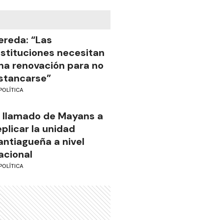
ereda: “Las
nstituciones necesitan
na renovación para no
stancarse”
POLÍTICA
l llamado de Mayans a
eplicar la unidad
antiagueña a nivel
acional
POLÍTICA