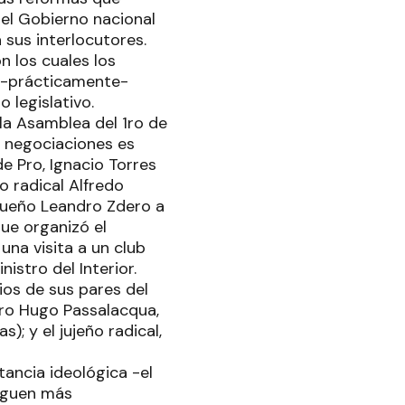
 el Gobierno nacional
 sus interlocutores.
n los cuales los
u -prácticamente-
o legislativo.
 la Asamblea del 1ro de
s negociaciones es
de Pro, Ignacio Torres
o radical Alfredo
aqueño Leandro Zdero a
ue organizó el
una visita a un club
istro del Interior.
ios de sus pares del
ro Hugo Passalacqua,
; y el jujeño radical,
tancia ideológica -el
siguen más