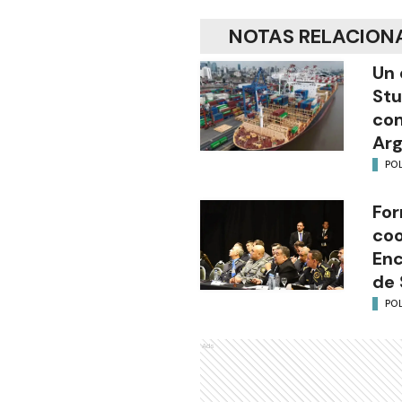
NOTAS RELACION
Un 
Stu
com
Arg
POL
For
coo
Enc
de 
POL
Ads