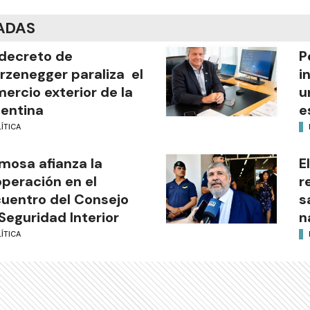
ADAS
decreto de
P
rzenegger paraliza el
i
ercio exterior de la
u
entina
e
ÍTICA
mosa afianza la
E
peración en el
r
uentro del Consejo
s
Seguridad Interior
n
ÍTICA