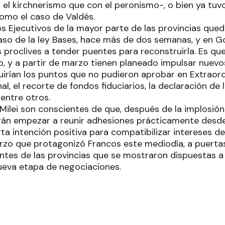
n el kirchnerismo que con el peronismo-, o bien ya tu
omo el caso de Valdés.
los Ejecutivos de la mayor parte de las provincias q
aso de la ley Bases, hace más de dos semanas, y en G
proclives a tender puentes para reconstruirla. Es que 
ivo, y a partir de marzo tienen planeado impulsar nuev
irían los puntos que no pudieron aprobar en Extraordi
al, el recorte de fondos fiduciarios, la declaración d
 entre otros.
 Milei son conscientes de que, después de la implosió
rán empezar a reunir adhesiones prácticamente desde
ta intención positiva para compatibilizar intereses des
erzo que protagonizó Francos este mediodía, a puertas
ntes de las provincias que se mostraron dispuestas a
nueva etapa de negociaciones.