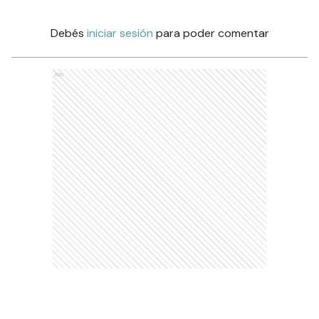
Debés
iniciar sesión
para poder comentar
Ads