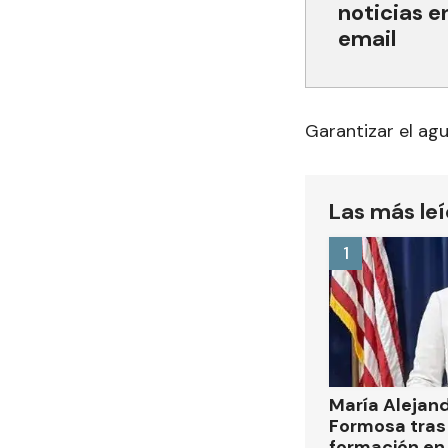
noticias e
email
Garantizar el ag
Las más le
1
María Alejan
Formosa tras 
formación en