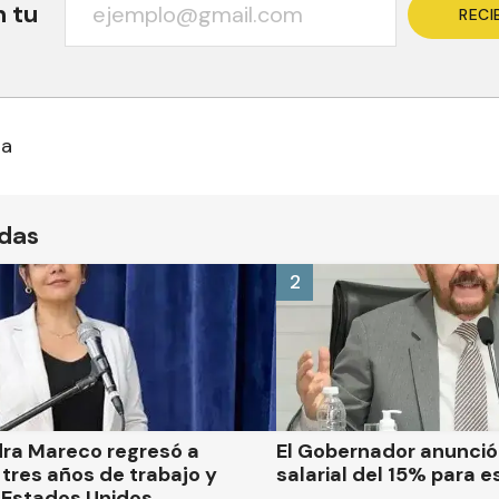
n tu
RECI
ua
ídas
2
dra Mareco regresó a
El Gobernador anunci
tres años de trabajo y
salarial del 15% para e
 Estados Unidos