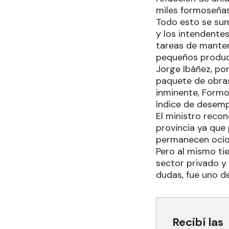
miles formoseñas
Todo esto se suma
y los intendentes
tareas de manteni
pequeños product
Jorge Ibáñez, po
paquete de obras
inminente, Formo
índice de desemp
El ministro reco
provincia ya que
permanecen ocios
Pero al mismo tie
sector privado y 
dudas, fue uno de
Recibí las