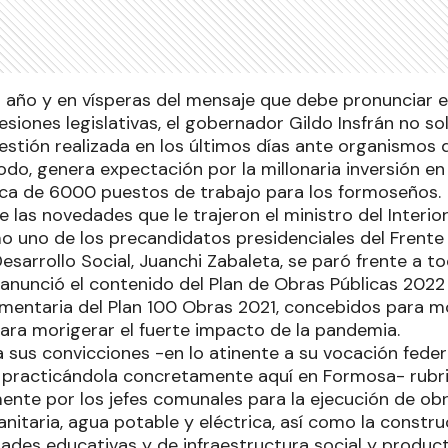
 año y en vísperas del mensaje que debe pronunciar el
esiones legislativas, el gobernador Gildo Insfrán no 
gestión realizada en los últimos días ante organismos 
odo, genera expectación por la millonaria inversión en
ica de 6000 puestos de trabajo para los formoseños.
 las novedades que le trajeron el ministro del Interio
 uno de los precandidatos presidenciales del Frente
Desarrollo Social, Juanchi Zabaleta, se paró frente a 
s anunció el contenido del Plan de Obras Públicas 2022
mentaria del Plan 100 Obras 2021, concebidos para mo
ara morigerar el fuerte impacto de la pandemia.
y a sus convicciones -en lo atinente a su vocación fede
o practicándola concretamente aquí en Formosa- rubr
nte por los jefes comunales para la ejecución de obras
anitaria, agua potable y eléctrica, así como la constru
dades educativas y de infraestructura social y product