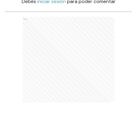
Debés
iniciar sesión
para poder comentar
Ads