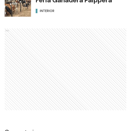
Feria Ganadera Paippera
INTERIOR
Ads