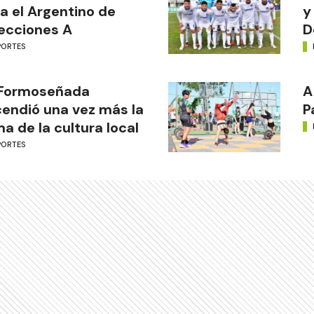
a el Argentino de
y
ecciones A
D
PORTES
 Formoseñada
A
endió una vez más la
P
ma de la cultura local
PORTES