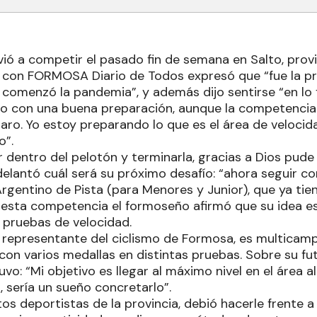
ió a competir el pasado fin de semana en Salto, provi
 con FORMOSA Diario de Todos expresó que “fue la p
e comenzó la pandemia”, y además dijo sentirse “en lo 
go con una buena preparación, aunque la competencia
aro. Yo estoy preparando lo que es el área de velocid
o”.
r dentro del pelotón y terminarla, gracias a Dios pude
delantó cuál será su próximo desafío: “ahora seguir co
entino de Pista (para Menores y Junior), que ya tiene
esta competencia el formoseño afirmó que su idea e
s pruebas de velocidad.
 representante del ciclismo de Formosa, es multicam
con varios medallas en distintas pruebas. Sobre su futu
uvo: “Mi objetivo es llegar al máximo nivel en el área a
d, sería un sueño concretarlo”.
s deportistas de la provincia, debió hacerle frente a 