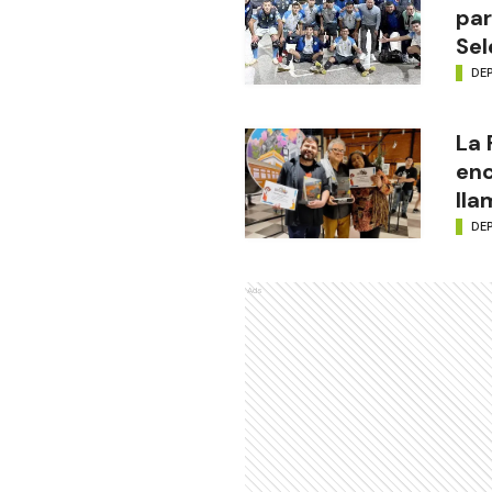
par
Sel
DE
La
enc
lla
DE
Ads