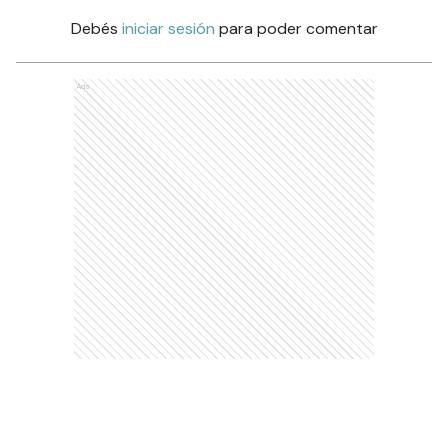
Debés
iniciar sesión
para poder comentar
Ads