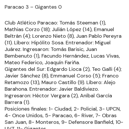
Paracao 3 – Gigantes 0
Club Atlético Paracao: Tomás Steeman (1),
Mathias Corzo (18); Julián López (14), Emanuel
Beltrán (4); Lorenzo Nieto (8), Juan Pablo Pereyra
(11). Líbero: Hipólito Sosa. Entrenador: Miguel
Juárez. Ingresaron: Tomás Barisic, Juan
Bembenuto (1), Facundo Hernández, Lucas Vivas,
Mateo Federico, Joaquín Fariña.
Gigantes del Sur: Edgardo Lioca (2), Teo Galli (4);
Javier Sánchez (8), Emmanuel Corso (5); Franco
Retamozo (13), Mauro Castillo (9). Líbero: Alejo
Barahona. Entrenador: Javier Baldiviezo.
Ingresaron: Héctor Vergara (2), Aníbal García
Barrera (1).
Posiciones finales: 1- Ciudad, 2- Policial, 3- UPCN,
4- Once Unidos, 5- Paracao, 6- River, 7- Obras
San Juan, 8- Monteros, 9- Defensore Banfield, 10-
UVT, 11- Gigantes.