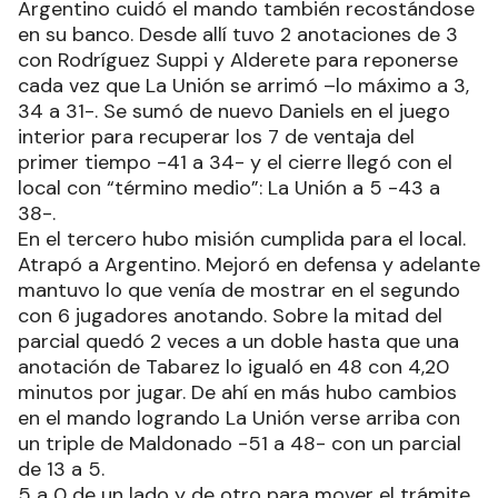
Argentino cuidó el mando también recostándose
en su banco. Desde allí tuvo 2 anotaciones de 3
con Rodríguez Suppi y Alderete para reponerse
cada vez que La Unión se arrimó –lo máximo a 3,
34 a 31-. Se sumó de nuevo Daniels en el juego
interior para recuperar los 7 de ventaja del
primer tiempo -41 a 34- y el cierre llegó con el
local con “término medio”: La Unión a 5 -43 a
38-.
En el tercero hubo misión cumplida para el local.
Atrapó a Argentino. Mejoró en defensa y adelante
mantuvo lo que venía de mostrar en el segundo
con 6 jugadores anotando. Sobre la mitad del
parcial quedó 2 veces a un doble hasta que una
anotación de Tabarez lo igualó en 48 con 4,20
minutos por jugar. De ahí en más hubo cambios
en el mando logrando La Unión verse arriba con
un triple de Maldonado -51 a 48- con un parcial
de 13 a 5.
5 a 0 de un lado y de otro para mover el trámite.