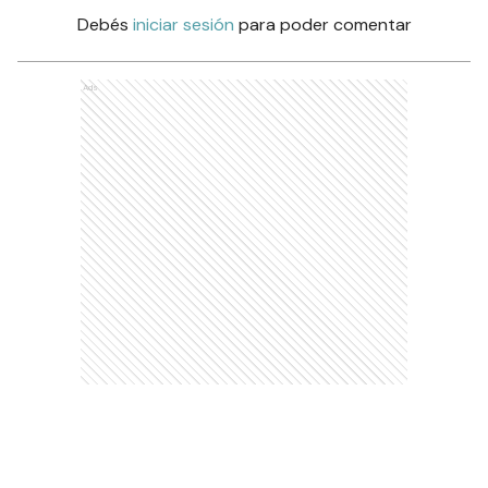
Debés
iniciar sesión
para poder comentar
Ads