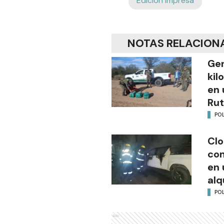
Edición Impresa
NOTAS RELACION
Gen
kil
en 
Rut
POL
Clo
co
en 
alq
POL
Ads