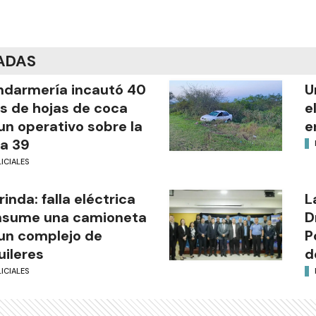
ADAS
darmería incautó 40
U
os de hojas de coca
e
un operativo sobre la
e
a 39
ICIALES
rinda: falla eléctrica
L
nsume una camioneta
D
un complejo de
P
uileres
d
ICIALES