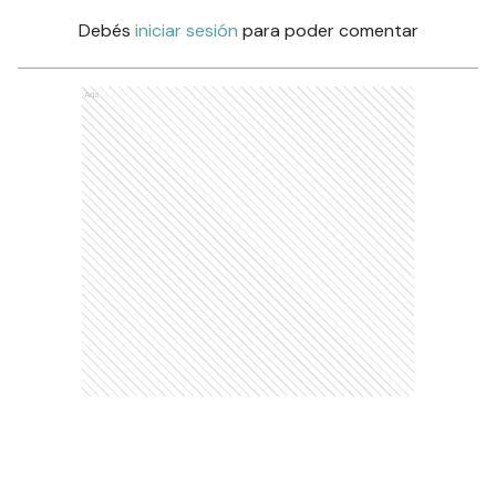
Debés
iniciar sesión
para poder comentar
Ads