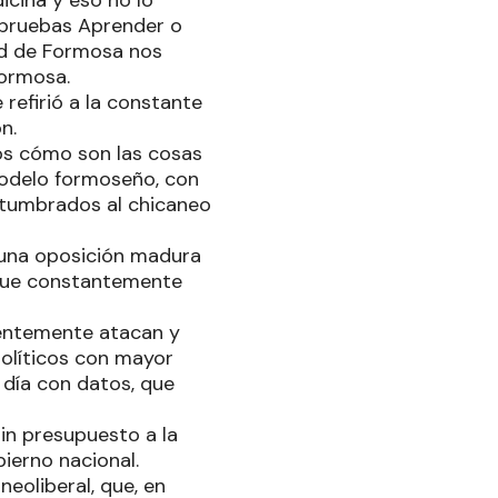
icina y eso no lo
s pruebas Aprender o
ad de Formosa nos
Formosa.
 refirió a la constante
n.
s cómo son las cosas
 modelo formoseño, con
ostumbrados al chicaneo
 una oposición madura
 que constantemente
nentemente atacan y
políticos con mayor
 día con datos, que
sin presupuesto a la
bierno nacional.
eoliberal, que, en