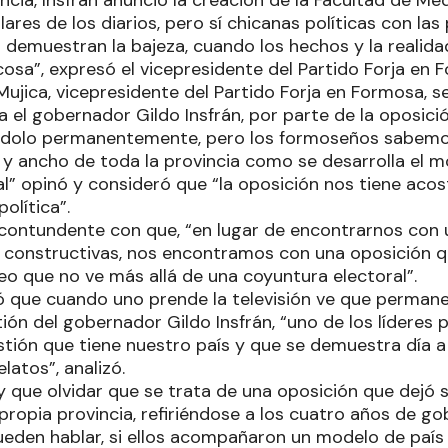
ncia, Insfrán anunció la creación de la Facultad de Med
lares de los diarios, pero sí chicanas políticas con la
 demuestran la bajeza, cuando los hechos y la realid
osa”, expresó el vicepresidente del Partido Forja en 
Mujica, vicepresidente del Partido Forja en Formosa, se
 el gobernador Gildo Insfrán, por parte de la oposició
ndolo permanentemente, pero los formoseños sabemo
go y ancho de toda la provincia como se desarrolla el
ial” opinó y consideró que “la oposición nos tiene ac
olítica”.
 contundente con que, “en lugar de encontrarnos con
s constructivas, nos encontramos con una oposición
eo que no ve más allá de una coyuntura electoral”.
ó que cuando uno prende la televisión ve que perma
ión del gobernador Gildo Insfrán, “uno de los líderes 
tión que tiene nuestro país y que se demuestra día a
latos”, analizó.
y que olvidar que se trata de una oposición que dejó 
propia provincia, refiriéndose a los cuatro años de go
eden hablar, si ellos acompañaron un modelo de país n