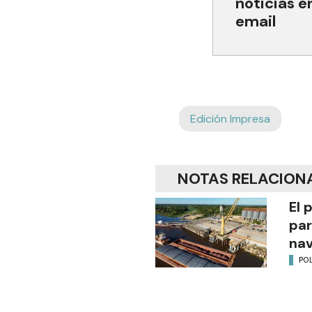
noticias e
email
Edición Impresa
NOTAS RELACION
El 
par
na
POL