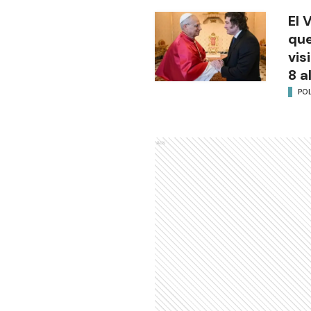
El 
que
vis
8 a
POL
Ads