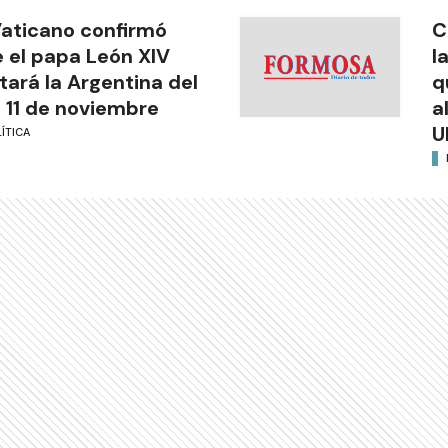
Vaticano confirmó
C
 el papa León XIV
l
itará la Argentina del
q
l 11 de noviembre
a
U
ÍTICA