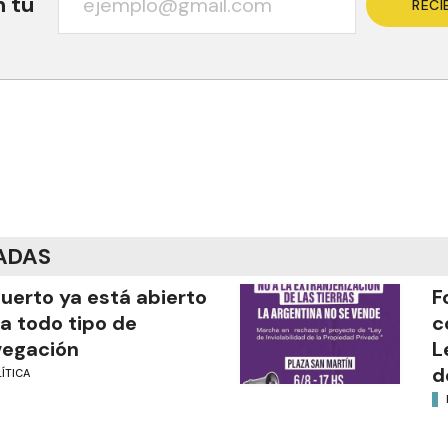
n tu
RECI
ADAS
puerto ya está abierto
F
a todo tipo de
c
vegación
L
d
ÍTICA