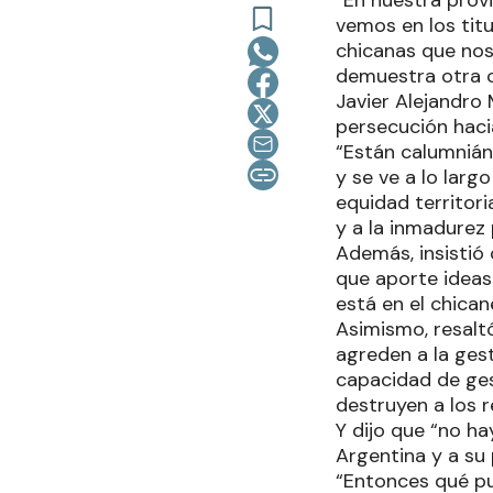
“En nuestra provi
vemos en los titu
chicanas que nos
demuestra otra c
Javier Alejandro 
persecución hacia
“Están calumniá
y se ve a lo lar
equidad territor
y a la inmadurez p
Además, insistió
que aporte idea
está en el chican
Asimismo, resalt
agreden a la gest
capacidad de ges
destruyen a los re
Y dijo que “no ha
Argentina y a su 
“Entonces qué pu