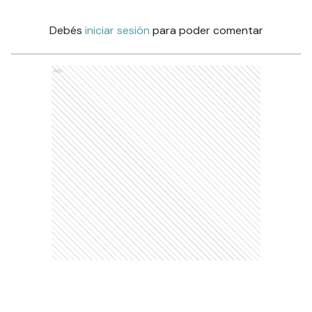
Debés
iniciar sesión
para poder comentar
Ads