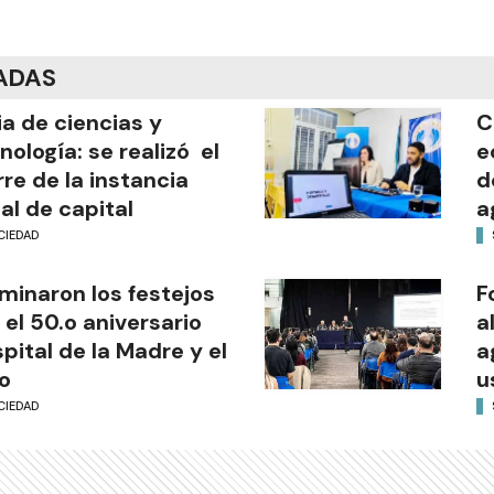
ADAS
ia de ciencias y
C
nología: se realizó el
e
rre de la instancia
d
al de capital
a
CIEDAD
minaron los festejos
F
 el 50.o aniversario
a
pital de la Madre y el
a
o
u
CIEDAD