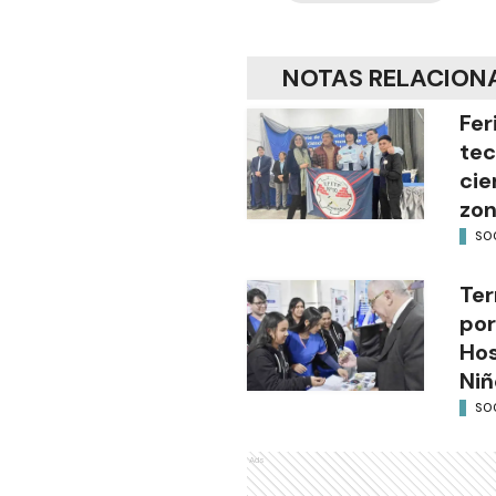
NOTAS RELACION
Fer
tec
cie
zon
SO
Ter
por
Hos
Niñ
SO
Ads