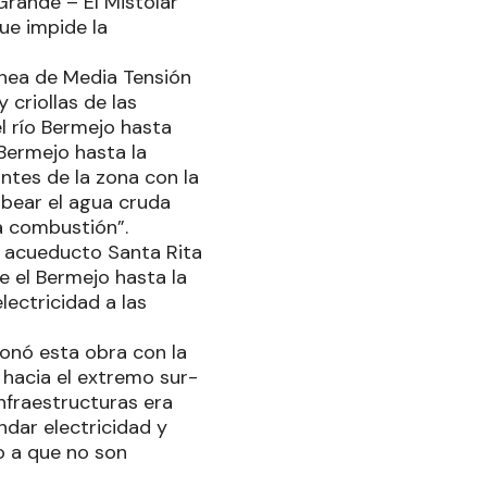
rande – El Mistolar
ue impide la
ínea de Media Tensión
y criollas de las
l río Bermejo hasta
Bermejo hasta la
ntes de la zona con la
mbear el agua cruda
 a combustión”.
l acueducto Santa Rita
 el Bermejo hasta la
lectricidad a las
ionó esta obra con la
 hacia el extremo sur-
nfraestructuras era
ndar electricidad y
o a que no son