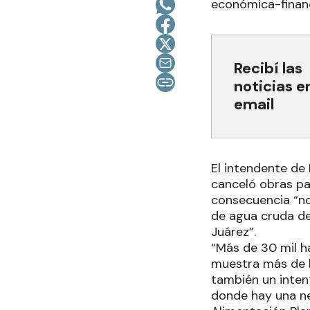
económica-financ
Recibí las
noticias e
email
El intendente de 
canceló obras par
consecuencia “no 
de agua cruda de
Juárez”.
“Más de 30 mil h
muestra más de l
también un intent
donde hay una ne