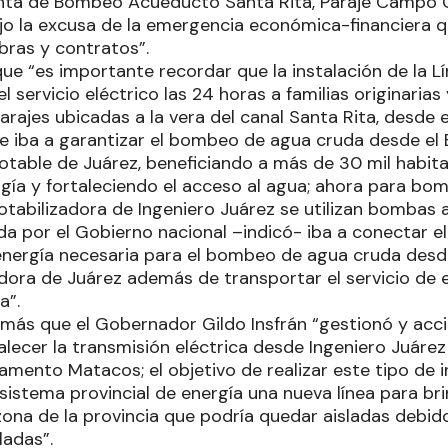
nta de Bombeo Acueducto Santa Rita, Paraje Campo G
jo la excusa de la emergencia económica-financiera q
bras y contratos”.
que “es importante recordar que la instalación de la L
l servicio eléctrico las 24 horas a familias originarias 
rajes ubicadas a la vera del canal Santa Rita, desde e
 e iba a garantizar el bombeo de agua cruda desde el 
otable de Juárez, beneficiando a más de 30 mil habita
rgía y fortaleciendo el acceso al agua; ahora para bo
potabilizadora de Ingeniero Juárez se utilizan bombas
da por el Gobierno nacional –indicó- iba a conectar e
energía necesaria para el bombeo de agua cruda desde
dora de Juárez además de transportar el servicio de e
a”.
emás que el Gobernador Gildo Insfrán “gestionó y acc
alecer la transmisión eléctrica desde Ingeniero Juárez
amento Matacos; el objetivo de realizar este tipo de i
sistema provincial de energía una nueva línea para bri
zona de la provincia que podría quedar aisladas debid
ladas”.