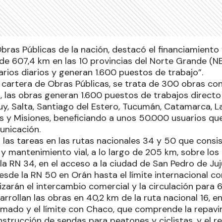
Obras Públicas de la nación, destacó el financiamiento
o de 607,4 km en las 10 provincias del Norte Grande (N
rios diarios y generan 1.600 puestos de trabajo”.
 cartera de Obras Públicas, se trata de 300 obras con
 las obras generan 1.600 puestos de trabajos directo 
uy, Salta, Santiago del Estero, Tucumán, Catamarca, La
s y Misiones, beneficiando a unos 50.000 usuarios que
unicación.
 las tareas en las rutas nacionales 34 y 50 que consis
y mantenimiento vial, a lo largo de 205 km, sobre lo
la RN 34, en el acceso a la ciudad de San Pedro de Ju
esde la RN 50 en Orán hasta el límite internacional co
lizarán el intercambio comercial y la circulación para 
rrollan las obras en 40,2 km de la ruta nacional 16, e
mado y el límite con Chaco, que comprende la repav
onstrucción de sendas para peatones y ciclistas, y el