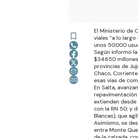
El Ministerio de 
viales “a lo larg
unos 50.000 usua
Según informó la
$34.650 millones,
provincias de Juj
Chaco, Corriente
esas vías de com
En Salta, avanzan
repavimentación 
extienden desde 
con la RN 50; y d
Blancas), que agi
Asimismo, se desa
entre Monte Que
de la calzada, c