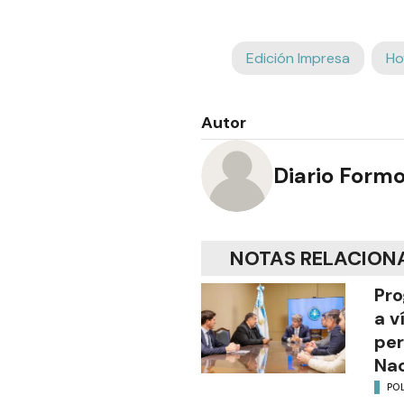
Edición Impresa
Ho
Autor
Diario Form
NOTAS RELACION
Pro
a v
per
Nac
POL