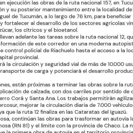
en ejecución las obras de la ruta nacional 157, en Tuc
ón y su posterior mantenimiento entre la localidad d
uel de Tucumán, a lo largo de 76 km, para beneficiar 
 y fortalecer al desarrollo de los sectores agrícolas vi
úcar, los cítricos y el bioetanol.
llevan adelante las tareas sobre la ruta nacional 12, 
sformación de este corredor en una moderna autopist
e control policial de Riachuelo hasta el acceso a la l
pital provincial.
rá la circulación y seguridad vial de más de 10.000 usu
transporte de carga y potenciará el desarrollo product
nes, están próximas a terminar las obras sobre la ruta
plicación de calzada, con dos carriles por sentido de ci
rro Corá y Santa Ana. Los trabajos permitirán agiliza
cosur, mejorar la circulación diaria de 7.000 vehículo
ya que la ruta 12 finaliza en las Cataratas del Iguazú.
a, continúan las obras para trasformar en autovía la 
osa (RN 81) y el límite con la provincia de Chaco. La 
uye la primera obra de autovía en el territorio provincia