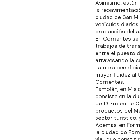
Asimismo, están 
la repavimentaci
ciudad de San Mig
vehículos diarios
producción del az
En Corrientes se 
trabajos de tran
entre el puesto d
atravesando la ca
La obra beneficia
mayor fluidez al 
Corrientes.
También, en Misio
consiste en la du
de 13 km entre Ce
productos del Mer
sector turístico, 
Además, en Formos
la ciudad de Form
vial, que constit