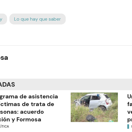
y
Lo que hay que saber
osa
ADAS
grama de asistencia
U
íctimas de trata de
f
sonas: acuerdo
v
ión y Formosa
p
ÍTICA