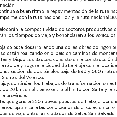
nación.
ntinúa a buen ritmo la repavimentación de la ruta naci
empalme con la ruta nacional 157 y la ruta nacional 38,
.
talecerán la competitividad de sectores productivos c
án los tiempos de viaje y beneficiarán a los vehículos 
ja se está desarrollando una de las obras de ingenier
se están realizando en el país en caminos de montaña
itas y Dique Los Sauces, consiste en la construcción 
a rápida y segura la ciudad de La Rioja con la localidad
construcción de dos túneles bajo de 890 y 560 metros
 Sierras del Velasco.
Jujuy, continúan los trabajos de transformación en aut
o de 26 km, en el tramo entre el límite con Salta y la
 la provincia.
ta, que genera 320 nuevos puestos de trabajo, benefici
iarios, optimizará las condiciones de circulación en el 
mpos de viaje entre las ciudades de Salta, San Salvador