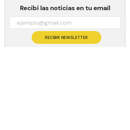
Recibí las noticias en tu email
RECIBIR NEWSLETTER
Esta declaración lo hizo en su habitual
conferencia de prensa y tiene lugar a horas del
inicio de la marcha universitaria en diferentes
puntos del país.
“La discusión presupuestaria de las universidades
y de los hospitales universitarios quedó saldada
la semana pasada, esa discusión está terminada”,
sostuvo y agregó que “la presencia de diferentes
organizaciones (políticas) la han transformado en