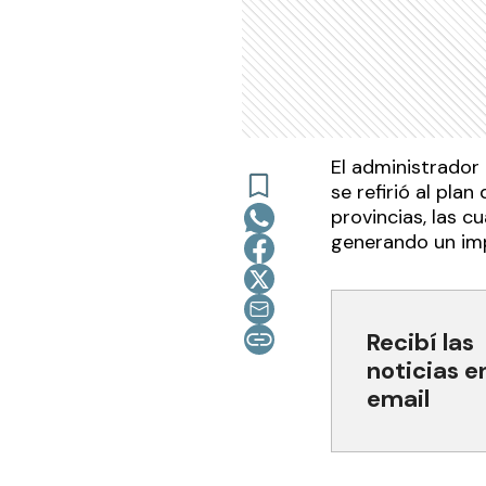
El administrador 
se refirió al pla
provincias, las cu
generando un imp
Recibí las
noticias e
email