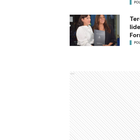
POL
Ter
lid
Fo
POL
Ads