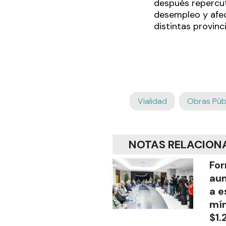
después repercut
desempleo y afec
distintas provinci
Vialidad
Obras Púb
NOTAS RELACION
For
aum
a e
mín
$1.