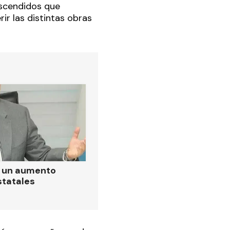
ascendidos que
r las distintas obras
ó un aumento
statales