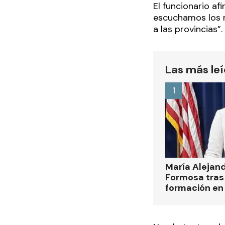
El funcionario a
escuchamos los m
a las provincias”.
Las más le
1
María Alejan
Formosa tras 
formación en