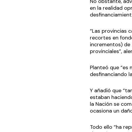
No obstante, adv
en la realidad o
desfinanciamiento
“Las provincias 
recortes en fondo
incrementos) de l
provinciales”, ale
Planteó que “es 
desfinanciando l
Y añadió que “ta
estaban haciendo
la Nación se com
ocasiona un daño
Todo ello “ha re