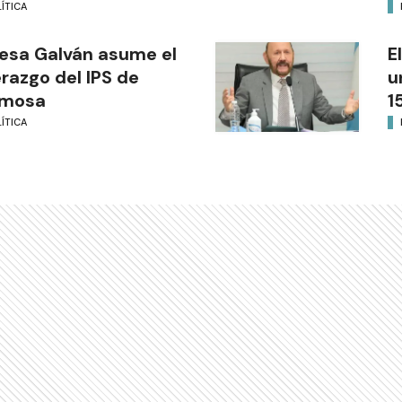
ÍTICA
esa Galván asume el
E
erazgo del IPS de
u
rmosa
1
ÍTICA