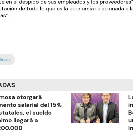
e en el despido de sus empleados y los proveedores
tación de todo lo que es la economía relacionada a la
as”.
licas
ADAS
mosa otorgará
L
ento salarial del 15%
i
statales, el sueldo
B
imo llegará a
u
200.000
i