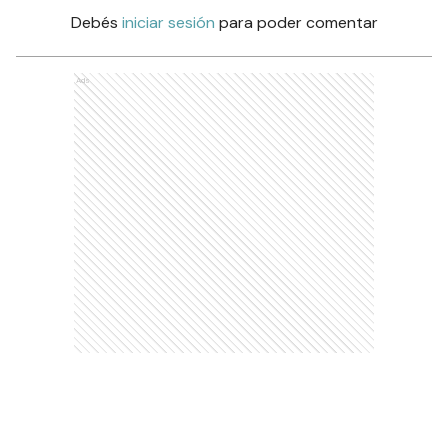
Debés
iniciar sesión
para poder comentar
Ads