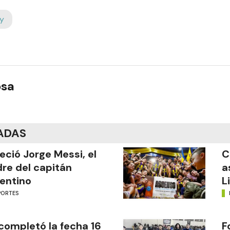
y
osa
ADAS
leció Jorge Messi, el
C
re del capitán
a
entino
L
PORTES
completó la fecha 16
F