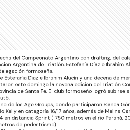
fecha del Campeonato Argentino con drafting, del cal
ción Argentina de Triatlón. Estefanía Díaz e Ibrahim Al
 delegación formoseña.
ite Estefanía Díaz e Ibrahim Alucín y una decena de me
utaron este domingo la novena edición del Triatlón C
rovincia de Santa Fe. El club formoseño logró subirse a
utó.
urno de los Age Groups, donde participaron Bianca Góm
o Kelly en categoría 16/17 años, además de Melina Ca
 en distancia Sprint ( 750 metros en el río Paraná, 2
ómetros de pedestrismo).