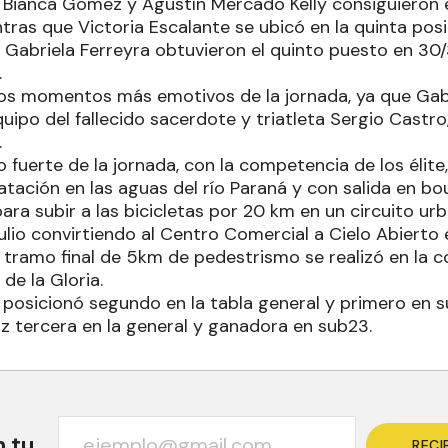
es Bianca Gómez y Agustín Mercado Kelly consiguieron
ntras que Victoria Escalante se ubicó en la quinta pos
 Gabriela Ferreyra obtuvieron el quinto puesto en 3
.
los momentos más emotivos de la jornada, ya que Gabr
po del fallecido sacerdote y triatleta Sergio Castro,
.
o fuerte de la jornada, con la competencia de los éli
tación en las aguas del río Paraná y con salida en bou
ra subir a las bicicletas por 20 km en un circuito ur
ulio convirtiendo al Centro Comercial a Cielo Abierto
l tramo final de 5km de pedestrismo se realizó en la c
 de la Gloria.
e posicionó segundo en la tabla general y primero en s
az tercera en la general y ganadora en sub23.
n tu
RECI