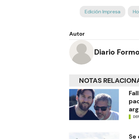
Edición Impresa
Ho
Autor
Diario Form
NOTAS RELACION
Fal
pad
arg
DE
Se 