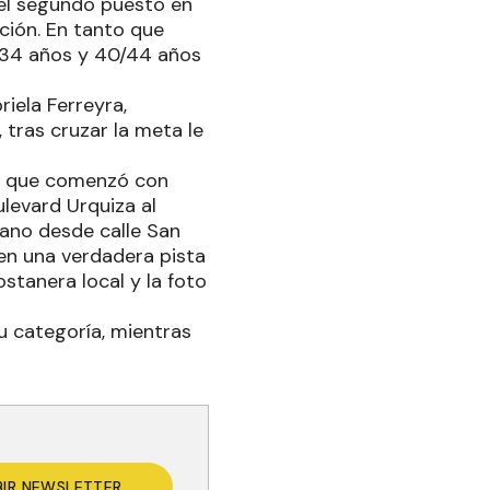
 el segundo puesto en
ición. En tanto que
0/34 años y 40/44 años
iela Ferreyra,
 tras cruzar la meta le
te, que comenzó con
levard Urquiza al
bano desde calle San
 en una verdadera pista
ostanera local y la foto
u categoría, mientras
BIR NEWSLETTER