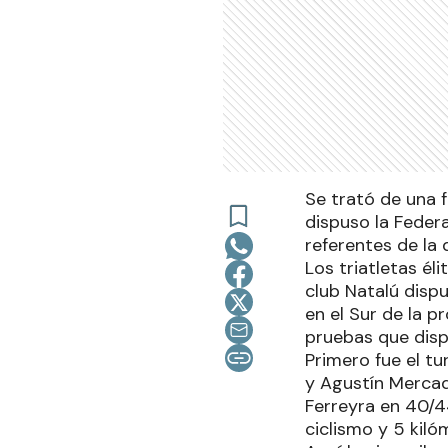
Se trató de una 
dispuso la Federa
referentes de la
Los triatletas él
club Natalú disp
en el Sur de la p
pruebas que disp
Primero fue el t
y Agustín Mercad
Ferreyra en 40/44
ciclismo y 5 kil