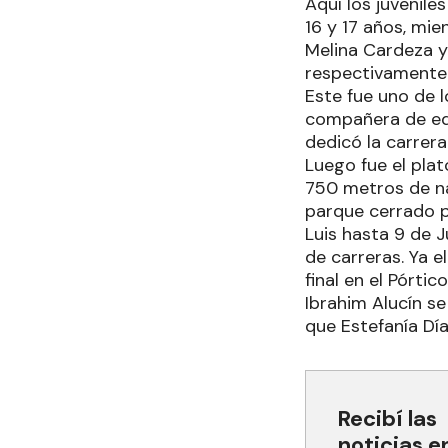
Aquí los juvenil
16 y 17 años, mie
Melina Cardeza y
respectivamente
Este fue uno de 
compañera de equi
dedicó la carrera
Luego fue el plat
750 metros de na
parque cerrado pa
Luis hasta 9 de J
de carreras. Ya e
final en el Pórtico
Ibrahim Alucín s
que Estefanía Dí
Recibí las
noticias e