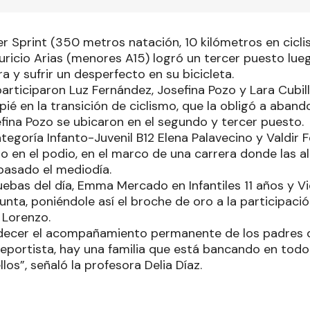
er Sprint (350 metros natación, 10 kilómetros en cicli
ricio Arias (menores A15) logró un tercer puesto lueg
ra y sufrir un desperfecto en su bicicleta.
rticiparon Luz Fernández, Josefina Pozo y Lara Cubill
pié en la transición de ciclismo, que la obligó a aband
fina Pozo se ubicaron en el segundo y tercer puesto.
ategoría Infanto-Juvenil B12 Elena Palavecino y Valdir
o en el podio, en el marco de una carrera donde las a
 pasado el mediodía.
uebas del día, Emma Mercado en Infantiles 11 años y Vi
unta, poniéndole así el broche de oro a la participaci
Lorenzo.
ecer el acompañamiento permanente de los padres d
portista, hay una familia que está bancando en todo s
los”, señaló la profesora Delia Díaz.