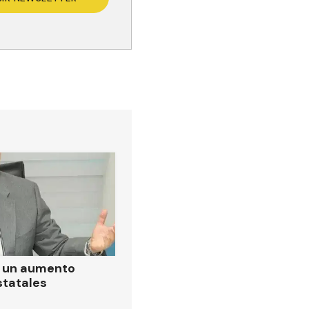
ó un aumento
statales