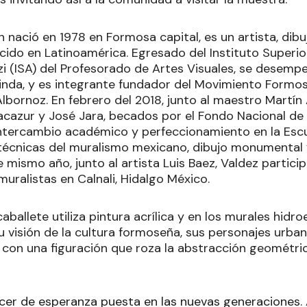
n nació en 1978 en Formosa capital, es un artista, dibu
cido en Latinoamérica. Egresado del Instituto Superi
zi (ISA) del Profesorado de Artes Visuales, se desem
rinda, y es integrante fundador del Movimiento Formo
lbornoz. En febrero del 2018, junto al maestro Martín
acazur y José Jara, becados por el Fondo Nacional de l
ntercambio académico y perfeccionamiento en la Esc
 técnicas del muralismo mexicano, dibujo monumental
mismo año, junto al artista Luis Baez, Valdez partici
muralistas en Calnali, Hidalgo México.
aballete utiliza pintura acrílica y en los murales hidr
 visión de la cultura formoseña, sus personajes urban
a, con una figuración que roza la abstracción geométri
er de esperanza puesta en las nuevas generaciones.