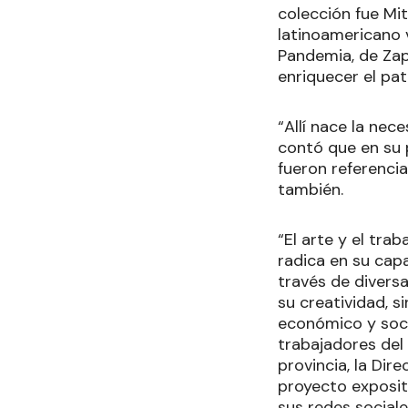
colección fue Mi
latinoamericano 
Pandemia, de Zap
enriquecer el pat
“Allí nace la nec
contó que en su 
fueron referencia
también.
“El arte y el tra
radica en su cap
través de divers
su creatividad, s
económico y soci
trabajadores del 
provincia, la Dir
proyecto expositi
sus redes sociale