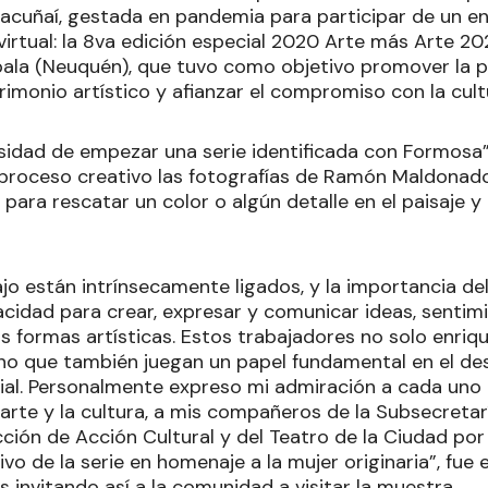
tacuñaí, gestada en pandemia para participar de un e
virtual: la 8va edición especial 2020 Arte más Arte 
ala (Neuquén), que tuvo como objetivo promover la p
rimonio artístico y afianzar el compromiso con la cult
esidad de empezar una serie identificada con Formosa”,
proceso creativo las fotografías de Ramón Maldonad
 para rescatar un color o algún detalle en el paisaje y
bajo están intrínsecamente ligados, y la importancia de
acidad para crear, expresar y comunicar ideas, sentim
as formas artísticas. Estos trabajadores no solo enriq
ino que también juegan un papel fundamental en el desa
al. Personalmente expreso mi admiración a cada uno
arte y la cultura, a mis compañeros de la Subsecretar
ección de Acción Cultural y del Teatro de la Ciudad po
vo de la serie en homenaje a la mujer originaria”, fue 
s invitando así a la comunidad a visitar la muestra.