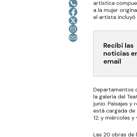
artística compue
a la mujer origin
el artista incluy
Recibí las
noticias e
email
Departamentos de
la galería del Te
junio. Paisajes y
está cargada de e
12; y miércoles y 
Las 20 obras de 