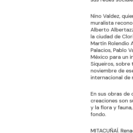
Nino Valdez, quie
muralista recono
Alberto Albertaz
la ciudad de Clo
Martín Rolendio A
Palacios, Pablo V
México para un i
Siqueiros, sobre
noviembre de ese 
internacional de 
En sus obras de c
creaciones son su
y la flora y faun
fondo.
MITACUÑAÍ. Renac