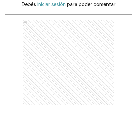
Debés
iniciar sesión
para poder comentar
Ads