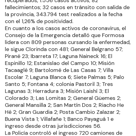
recuperados, 1.556 casos activos; 82
fallecimientos; 32 casos en tránsito con salida de
la provincia, 343.794 test realizados a la fecha
con el 1,26% de positividad.
En cuanto a los casos activos de coronavirus, el
Consejo de la Emergencia detalló que Formosa
lidera con 809 personas cursando la enfermedad,
le sigue Clorinda con 481; General Belgrano 57;
Pirané 23; Ibarreta 17; Laguna Naineck 16; El
Espinillo 12; Estanislao del Campo 10; Misión
Tacaaglé 9; Bartolomé de Las Casas 7; Villa
Escolar 7; Laguna Blanca 6; Siete Palmas 5; Palo
Santo 5; Fontana 4; colonia Pastoril 3; Tres
Lagunas 3; Herradura 3; Misión Laishí 3; El
Colorado 3; Las Lomitas 2; General Güemes 2;
General Mansilla 2; San Martín Dos 2; Riacho He
Hé 2; Gran Guardia 2; Posta Cambio Zalazar 2;
Buena Vista 1; Villafañe 1; Banco Payaguá 1 e
ingreso desde otras jurisdicciones 56.
La Policía controló el ingreso 720 camiones de