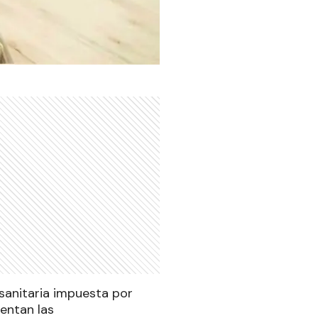
 sanitaria impuesta por
mentan las