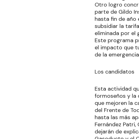
Otro logro concre
parte de Gildo In
hasta fin de año
subsidiar la tarif
eliminada por el 
Este programa pr
el impacto que tu
de la emergencia
Los candidatos
Esta actividad qu
formoseños y la 
que mejoren la c
del Frente de Tod
hasta las más ap
Fernández Patri,
dejarán de expli
Gasoducto y el C