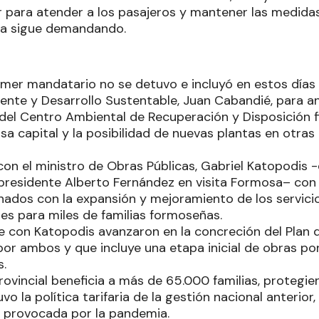
r para atender a los pasajeros y mantener las medidas
ia sigue demandando.
imer mandatario no se detuvo e incluyó en estos días 
ente y Desarrollo Sustentable, Juan Cabandié, para an
del Centro Ambiental de Recuperación y Disposición f
a capital y la posibilidad de nuevas plantas en otras 
on el ministro de Obras Públicas, Gabriel Katopodis -
 presidente Alberto Fernández en visita Formosa– con
nados con la expansión y mejoramiento de los servici
es para miles de familias formoseñas.
e con Katopodis avanzaron en la concreción del Plan 
r ambos y que incluye una etapa inicial de obras por
s.
ovincial beneficia a más de 65.000 familias, protegi
vo la política tarifaria de la gestión nacional anterio
 provocada por la pandemia.