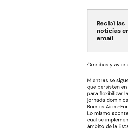
Recibí las
noticias e
email
Ómnibus y avion
Mientras se sigu
que persisten en 
para flexibilizar
jornada dominica
Buenos Aires-Fo
Lo mismo acontec
cual se implemen
ámbito de la Est