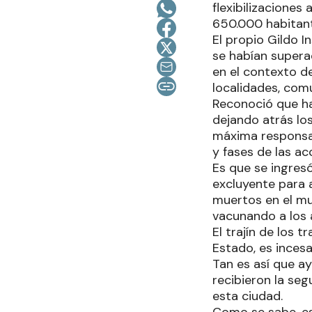
flexibilizaciones
650.000 habitan
El propio Gildo 
se habían supera
en el contexto d
localidades, com
Reconoció que ha
dejando atrás lo
máxima responsab
y fases de las ac
Es que se ingres
excluyente para 
muertos en el m
vacunando a los 
El trajín de los 
Estado, es inces
Tan es así que a
recibieron la seg
esta ciudad.
Como se sabe, es