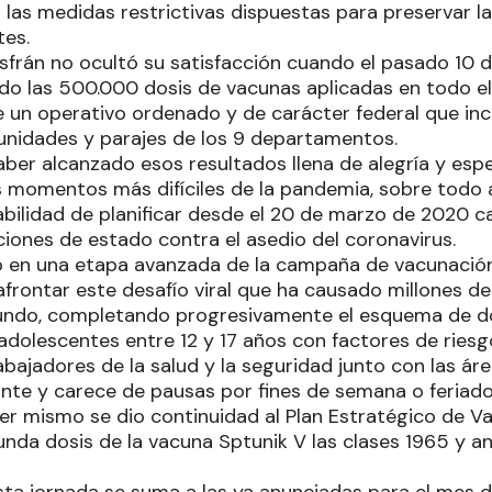
 a las medidas restrictivas dispuestas para preservar la
tes.
Insfrán no ocultó su satisfacción cuando el pasado 10
do las 500.000 dosis de vacunas aplicadas en todo el t
e un operativo ordenado y de carácter federal que inc
unidades y parajes de los 9 departamentos.
ber alcanzado esos resultados llena de alegría y esp
s momentos más difíciles de la pandemia, sobre todo a
ilidad de planificar desde el 20 de marzo de 2020 c
ciones de estado contra el asedio del coronavirus.
ó en una etapa avanzada de la campaña de vacunación,
afrontar este desafío viral que ha causado millones d
undo, completando progresivamente el esquema de do
adolescentes entre 12 y 17 años con factores de riesg
trabajadores de la salud y la seguridad junto con las ár
ante y carece de pausas por fines de semana o feriado
yer mismo se dio continuidad al Plan Estratégico de V
unda dosis de la vacuna Sptunik V las clases 1965 y a
ta jornada se suma a las ya anunciadas para el mes d