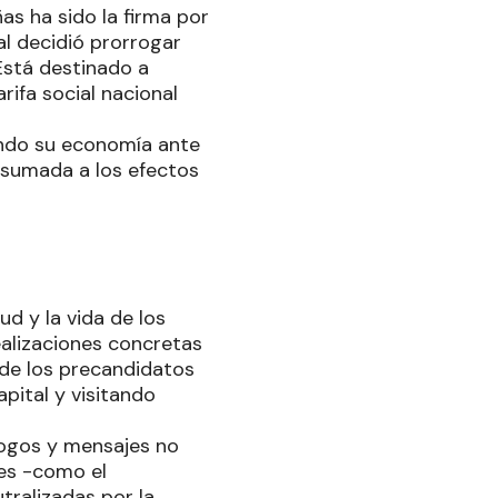
as ha sido la firma por
al decidió prorrogar
Está destinado a
arifa social nacional
endo su economía ante
r, sumada a los efectos
ud y la vida de los
ealizaciones concretas
 de los precandidatos
pital y visitando
logos y mensajes no
les -como el
tralizadas por la