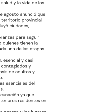
 salud y la vida de los
 de agosto anunció que
erritorio provincial
luyó ciudades,
eranzas para seguir
 quienes tienen la
ada una de las etapas
 esencial y casi
e contagiados y
sis de adultos y
o.
eas esenciales del
s.
acunación ya que
nteriores residentes en
e agosto y los lugares