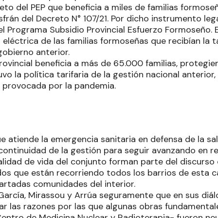
to del PEP que beneficia a miles de familias formoseñ
sfrán del Decreto N° 107/21. Por dicho instrumento leg
 el Programa Subsidio Provincial Esfuerzo Formoseño. 
a eléctrica de las familias formoseñas que recibían la t
gobierno anterior.
ovincial beneficia a más de 65.000 familias, protegi
vo la política tarifaria de la gestión nacional anterio
 provocada por la pandemia.
e atiende la emergencia sanitaria en defensa de la sal
continuidad de la gestión para seguir avanzando en r
alidad de vida del conjunto forman parte del discurso
os que están recorriendo todos los barrios de esta ca
artadas comunidades del interior.
 García, Mirassou y Arrúa seguramente que en sus diá
car las razones por las que algunas obras fundamenta
entro de Medicina Nuclear y Radioterapia- fueron neu