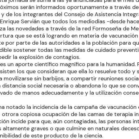
óximos serán informados oportunamente a través de 
y de los integrantes del Consejo de Asistencia Integr
 Enrique Servián que todos los mediodías -desde ha
iza las novedades a través de la red Formoseña de M
rtura que se está logrando en materia de vacunació
 por parte de las autoridades a la población para que
dible sostener todas las medidas de cuidado preventi
edir la explosión de contagios.
es un aporte científico magnífico para la humanidad. 
bsisten los que consideran que ella lo resuelve todo y s
a movilizarse sin barbijos, a compartir reuniones socia
a distancia social necesaria o abandona lo que se conv
avado de manos adecuadamente y la utilización conse
ha notado la incidencia de la campaña de vacunación 
a otrora copiosa ocupación de las camas de terapia in
ción incide para que, aún contagiadas, las personas in
s altamente graves o que culmine en naturales dece
nibilidad de este producto de la ciencia.