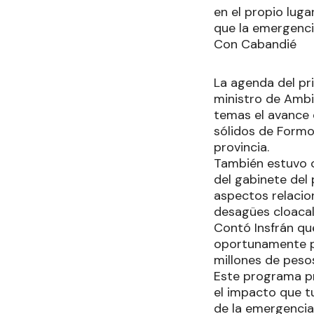
en el propio luga
que la emergenc
Con Cabandié
La agenda del pr
ministro de Ambi
temas el avance 
sólidos de Formos
provincia.
También estuvo c
del gabinete del
aspectos relacio
desagües cloacal
Contó Insfrán qu
oportunamente po
millones de peso
Este programa pr
el impacto que tu
de la emergencia