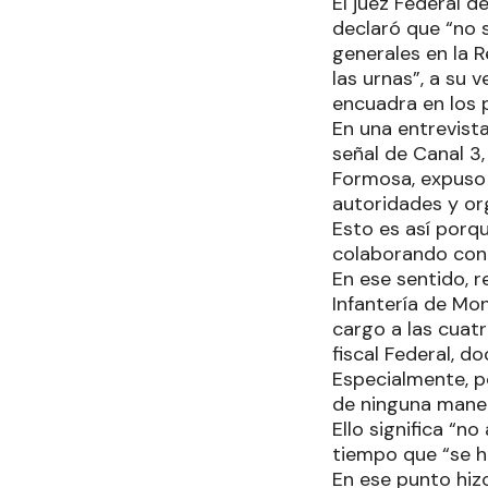
El juez Federal 
declaró que “no s
generales en la R
las urnas”, a su 
encuadra en los 
En una entrevista
señal de Canal 3,
Formosa, expuso 
autoridades y org
Esto es así porqu
colaborando con e
En ese sentido, r
Infantería de Mon
cargo a las cuatr
fiscal Federal, do
Especialmente, p
de ninguna manera
Ello significa “n
tiempo que “se h
En ese punto hiz