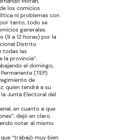
Fernando Morán,
 de los comicios
olítica ni problemas con
 por tanto, todo se
omicios generales.
 (9 a 12 horas) por la
cional Distrito
 todas las
 la provincia”.
rabajando el domingo,
al Permanente (TEP).
 Regimiento de
z; quien tendrá a su
la Junta Electoral del
enal, en cuanto a que
ones”, dejó en claro.
aciendo notar al mismo
, que “trabajó muy bien