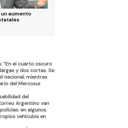
ó un aumento
statales
: “En el cuarto oscuro
largas y dos cortas. Se
l nacional; mientras
ario del Mercosur
abilidad del
Correo Argentino van
olicías: en algunos
propios vehículos en