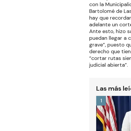
con la Municipali
Bartolomé de Las 
hay que recordar
adelante un corte
Ante esto, hizo 
puedan llegar a c
grave”, puesto qu
derecho que tien
“cortar rutas sie
judicial abierta”.
Las más le
1