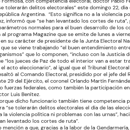
de Formosa, con competencia electoral, doctor Pablo 
e tolerarán delitos electorales” este domingo 22, día
epública Argentina. “Esto significa no a la violencia p
vez, informó que “se han levantado los cortes de ruta”,
parámetros normales para el buen desarrollo de los c
 al programa Magazine que se emite de lunes a viernes
 en su carácter de presidente de la Junta Electoral Na
que se viene trabajando “el buen entendimiento entre
anismos” que lo componen, “incluso con la Justicia de
e “los jueces de Paz de todo el interior van a estar t
l acto eleccionario”, al igual que el Tribunal Elector
esaltó al Comando Electoral, presidido por el jefe del
te 29 del Ejército, el coronel Orlando Martín Fernánde
o fuerzas federales, como también la participación en 
ctor Luis Benítez.
orque dicho funcionario también tiene competencia p
 “se tolerarán delitos electorales el día de las elecci
o a la violencia política ni problemas con las urnas”, h
an levantado los cortes de ruta”.
o mención a que, gracias a la labor de la Gendarmería