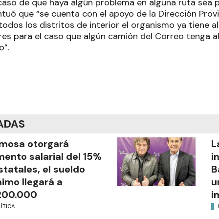
l caso de que haya algún problema en alguna ruta sea
ntuó que “se cuenta con el apoyo de la Dirección Provin
odos los distritos de interior el organismo ya tiene a
res para el caso que algún camión del Correo tenga a
o”.
ADAS
mosa otorgará
L
ento salarial del 15%
i
statales, el sueldo
B
imo llegará a
u
200.000
i
ÍTICA