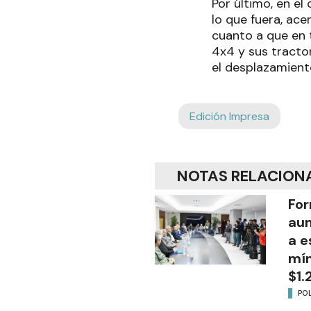
Por último, en e
lo que fuera, ace
cuanto a que en t
4x4 y sus tracto
el desplazamient
Edición Impresa
NOTAS RELACION
For
aum
a e
mín
$1.
POL