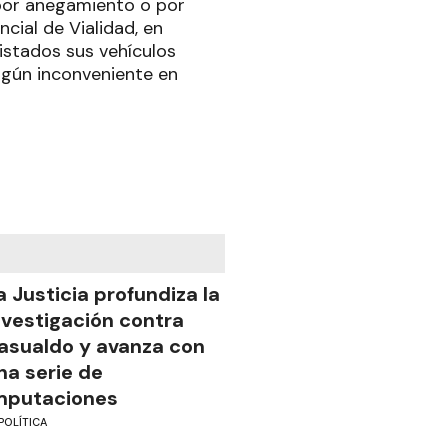
 por anegamiento o por
cial de Vialidad, en
listados sus vehículos
lgún inconveniente en
a Justicia profundiza la
nvestigación contra
asualdo y avanza con
na serie de
mputaciones
POLÍTICA