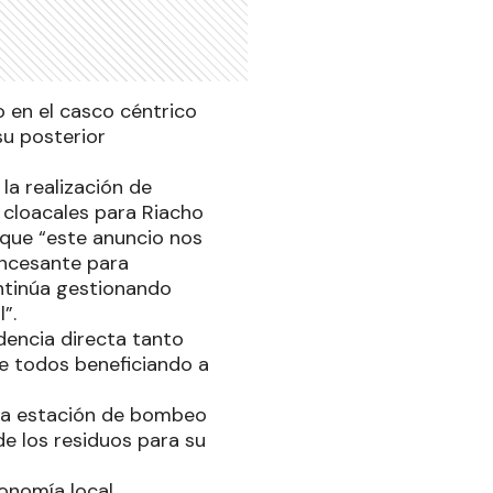
o en el casco céntrico
su posterior
la realización de
 cloacales para Riacho
o que “este anuncio nos
 incesante para
ontinúa gestionando
”.
dencia directa tanto
de todos beneficiando a
 una estación de bombeo
de los residuos para su
onomía local,