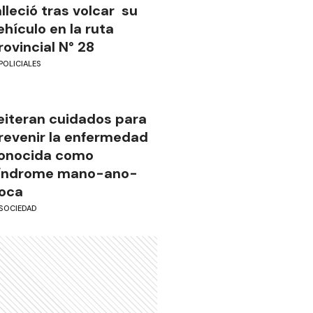
alleció tras volcar su
ehículo en la ruta
rovincial N° 28
POLICIALES
eiteran cuidados para
revenir la enfermedad
onocida como
índrome mano-ano-
oca
SOCIEDAD