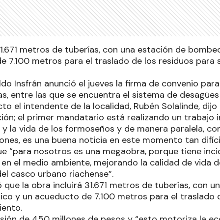
 31.671 metros de tuberías, con una estación de bombe
e 7.100 metros para el traslado de los residuos para 
do Insfrán anunció el jueves la firma de convenio para 
s, entre las que se encuentra el sistema de desagües
cto el intendente de la localidad, Rubén Solalinde, dij
ción; el primer mandatario está realizando un trabajo
d y la vida de los formoseños y de manera paralela, c
ones, es una buena noticia en este momento tan difícil
e “para nosotros es una megaobra, porque tiene inci
 en el medio ambiente, mejorando la calidad de vida 
el casco urbano riachense”.
ó que la obra incluirá 31.671 metros de tuberías, con
rico y un acueducto de 7.100 metros para el traslado 
iento.
rsión de 450 millones de pesos y “esto motoriza la ec