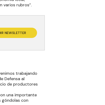
 varios rubros”.
BIR NEWSLETTER
 venimos trabajando
de Defensa al
cio de productores
 con una importante
s góndolas con