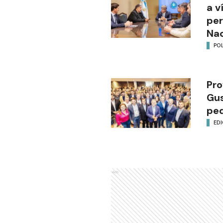
a v
per
Nac
POL
Pro
Gus
ped
EDI
Ads