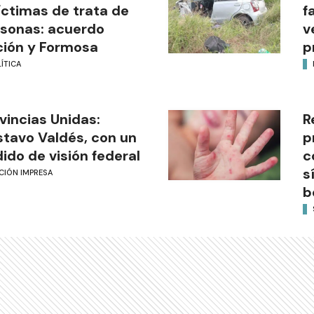
íctimas de trata de
f
sonas: acuerdo
v
ión y Formosa
p
ÍTICA
vincias Unidas:
R
tavo Valdés, con un
p
ido de visión federal
c
s
CIÓN IMPRESA
b