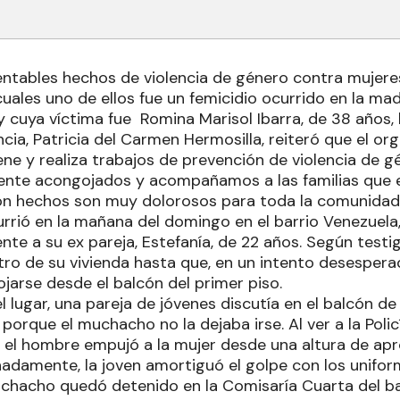
entables hechos de violencia de género contra mujere
cuales uno de ellos fue un femicidio ocurrido en la m
y cuya víctima fue Romina Marisol Ibarra, de 38 años, l
ncia, Patricia del Carmen Hermosilla, reiteró que el or
ne y realiza trabajos de prevención de violencia de g
ente acongojados y acompañamos a las familias que 
son hechos son muy dolorosos para toda la comunidad
urrió en la mañana del domingo en el barrio Venezuel
te a su ex pareja, Estefanía, de 22 años. Según testi
o de su vivienda hasta que, en un intento desesperado
ojarse desde el balcón del primer piso.
 lugar, una pareja de jóvenes discutía en el balcón d
1 porque el muchacho no la dejaba irse. Al ver a la Poli
, el hombre empujó a la mujer desde una altura de a
adamente, la joven amortiguó el golpe con los unifor
uchacho quedó detenido en la Comisaría Cuarta del bar