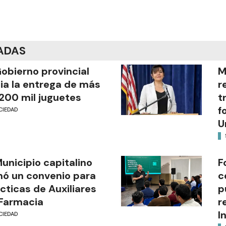
ADAS
Gobierno provincial
M
cia la entrega de más
r
200 mil juguetes
t
f
CIEDAD
U
Municipio capitalino
F
mó un convenio para
c
cticas de Auxiliares
p
Farmacia
r
I
CIEDAD