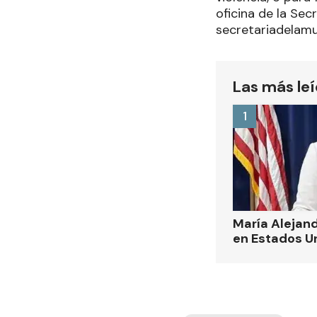
oficina de la Sec
secretariadelamu
Las más le
1
María Alejand
en Estados U