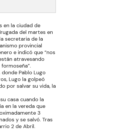
s en la ciudad de
adrugada del martes en
a secretaria de la
ganismo provincial
énero e indicó que “nos
están atravesando
 formoseña”.
a, donde Pablo Lugo
gos, Lugo la golpeó
 por salvar su vida, la
e su casa cuando la
cía en la vereda que
proximadamente 3
mados y se salvó. Tras
rio 2 de Abril.