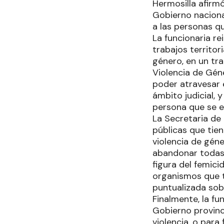
Hermosilla afirmó
Gobierno naciona
a las personas qu
La funcionaria re
trabajos territor
género, en un tra
Violencia de Géne
poder atravesar e
ámbito judicial,
persona que se e
La Secretaria de
públicas que tie
violencia de géne
abandonar todas l
figura del femici
organismos que t
puntualizada sobr
Finalmente, la fu
Gobierno provinc
violencia, o par