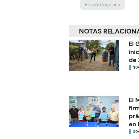
Edición Impresa
NOTAS RELACION
El 
ini
de 
SO
El 
fir
prá
en 
SO