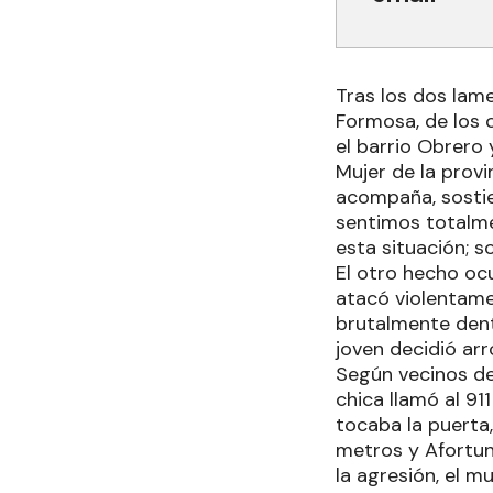
Tras los dos lam
Formosa, de los 
el barrio Obrero 
Mujer de la provi
acompaña, sostie
sentimos totalm
esta situación; 
El otro hecho oc
atacó violentamen
brutalmente dentr
joven decidió arr
Según vecinos del
chica llamó al 91
tocaba la puerta
metros y Afortun
la agresión, el m