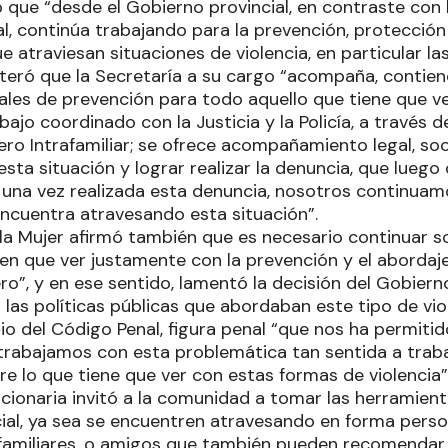
 que “desde el Gobierno provincial, en contraste con 
l, continúa trabajando para la prevención, protecci
e atraviesan situaciones de violencia, en particular la
iteró que la Secretaría a su cargo “acompaña, contiene
iales de prevención para todo aquello que tiene que ve
bajo coordinado con la Justicia y la Policía, a través d
ro Intrafamiliar; se ofrece acompañamiento legal, soc
sta situación y lograr realizar la denuncia, que luego
 y una vez realizada esta denuncia, nosotros continua
ncuentra atravesando esta situación”.
 la Mujer afirmó también que es necesario continuar s
nen que ver justamente con la prevención y el abordaj
ro”, y en ese sentido, lamentó la decisión del Gobiern
as políticas públicas que abordaban este tipo de viol
dio del Código Penal, figura penal “que nos ha permiti
rabajamos con esta problemática tan sentida a trab
e lo que tiene que ver con estas formas de violencia”
ncionaria invitó a la comunidad a tomar las herramient
ial, ya sea se encuentren atravesando en forma perso
a familiares, o amigos que también pueden recomendar 