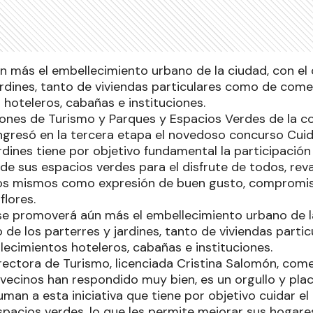
 más el embellecimiento urbano de la ciudad, con el 
ardines, tanto de viviendas particulares como de come
hoteleros, cabañas e instituciones.
iones de Turismo y Parques y Espacios Verdes de la c
ngresó en la tercera etapa el novedoso concurso Cui
rdines tiene por objetivo fundamental la participación
de sus espacios verdes para el disfrute de todos, reva
los mismos como expresión de buen gusto, compromis
flores.
e promoverá aún más el embellecimiento urbano de la
 de los parterres y jardines, tanto de viviendas part
lecimientos hoteleros, cabañas e instituciones.
directora de Turismo, licenciada Cristina Salomón, co
 vecinos han respondido muy bien, es un orgullo y pla
man a esta iniciativa que tiene por objetivo cuidar e
pacios verdes, lo que les permite mejorar sus hogares