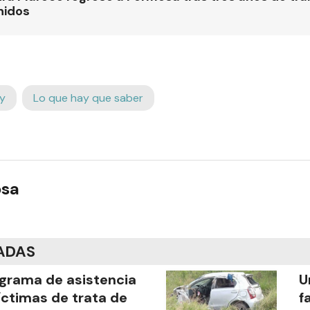
nidos
y
Lo que hay que saber
osa
ADAS
grama de asistencia
U
íctimas de trata de
f