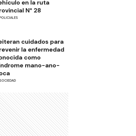
ehículo en la ruta
rovincial N° 28
POLICIALES
eiteran cuidados para
revenir la enfermedad
onocida como
índrome mano-ano-
oca
SOCIEDAD