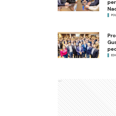
per
Nac
POL
Pro
Gus
ped
EDI
Ads