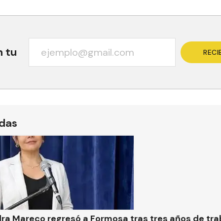
n tu
RECI
ídas
ra Mareco regresó a Formosa tras tres años de tra