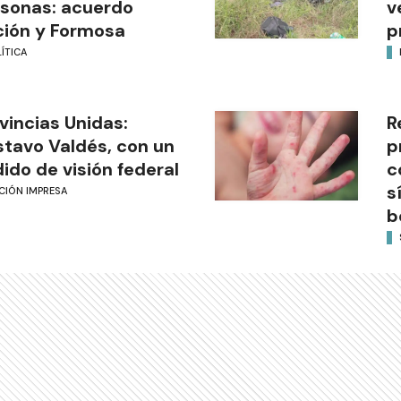
sonas: acuerdo
v
ión y Formosa
p
ÍTICA
vincias Unidas:
R
tavo Valdés, con un
p
ido de visión federal
c
s
CIÓN IMPRESA
b