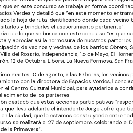
que en este concurso se trabaja en forma coordinad
acios Verdes y detalló que “en este momento entramo
zado la hoja de ruta identificando donde cada vecino t
sitarlos y brindarles el asesoramiento pertinente”.
naria que lo que se busca con este concurso “es que n
ista y apreciar así la hermosura de nuestros parterre
cipación de vecinos y vecinas de los barrios: Obrero, 
illa del Rosario, Independencia, 1.o de Mayo, El Horner
rón, 12 de Octubre, Liborsi, La Nueva Formosa, San Fra
imo martes 10 de agosto, a las 10 horas, los vecinos 
amiento con la directora de Espacios Verdes, licencia
n el Centro Cultural Municipal, para ayudarlos a cont
lecimiento de los parterres.
món destacó que estas acciones participativas “respo
va que lleva adelante el intendente Jorge Jofré, que ti
co en la ciudad, que lo estamos construyendo entre tod
rso se realizará el 27 de septiembre, celebrando el Dí
de la Primavera”.