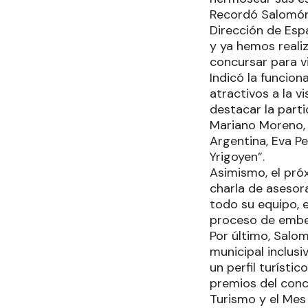
Recordó Salomón 
Dirección de Esp
y ya hemos reali
concursar para vi
Indicó la funcio
atractivos a la v
destacar la parti
Mariano Moreno, V
Argentina, Eva Pe
Yrigoyen”.
Asimismo, el próx
charla de asesor
todo su equipo, e
proceso de embel
Por último, Salo
municipal inclusi
un perfil turísti
premios del concu
Turismo y el Mes 