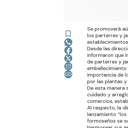
Se promoverá aún
los parterres y j
establecimientos 
Desde las direcc
informaron que i
de parterres y ja
embellecimiento 
importancia de 
por las plantas y 
De esta manera s
cuidado y arreglo
comercios, estab
Al respecto, la 
lanzamiento “los
formoseños se su
hermosear sus es