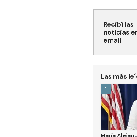
Recibí las
noticias e
email
Las más le
1
María Alejand