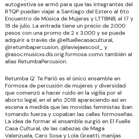
autogestiva se armó para que las integrantes del
RTQP puedan viajar a Santiago del Estero al 6to
Encuentro de Música de Mujeres y LTTBINB, el 17 y
18 de julio. La entrada tiene un precio de 2.000
pesos con una promo de 2 x 3.000 y se puede
adquirir a través de @elfuellecasacultural,
@retumbapercusion, @laviejaescool_ y
@asoc.musicxs.dis.orig.formosa como también al
alias RetumbaPercusion.
Retumba Q´ Te Parió es el único ensamble en
Formosa de percusión de mujeres y diversidad
que comenzó a hacer ruido en la vigilia por el
aborto legal, en el año 2018 apareciendo así en
escena a medida que las movidas feministas iban
tomando fuerza y copaban las calles formoseñas.
La idea de formar el ensamble surgió en El Fuelle
Casa Cultural, de las cabezas de Maga
Valenzuela, Caro Sosa y Lola Greatti, manijas