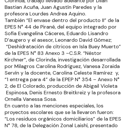
Clorinda, trabajo llevado adelante por Dilan
Bastian Acuña, Juan Agustín Paredes y la
profesora Lourdes Andrea Aquino.
También “El envase dentro del producto II” de la
EPES N° 44 de Pirané, del equipo integrado por
Sofía Evangelina Cáceres, Eduardo Lisandro
D’augero y el asesor, Leonardo David Gómez;
“Deshidratación de cítricos en Isla Buey Muerto”
de la EPES N° 83 Anexo 3 –C.S.R. “Néstor
Kirchner”, de Clorinda, investigación desarrollada
por Milagros Carolina Rodríguez, Vanesa Zoraida
Servín y la docente, Carolina Celeste Ramírez y,
“1 entrega para 4” de la EPEP N° 354 – Anexo N°
2, de El Colorado, producción de Abigail Violeta
Espinosa, Denis Ernesto Breitkreiz y la profesora
Ornella Vanessa Sosa.
En cuanto a las menciones especiales, los
proyectos escolares que se la llevaron fueron:
“Los residuos orgánicos domiciliarios” de la EPES
N° 78, de la Delegación Zonal Laishí, presentado